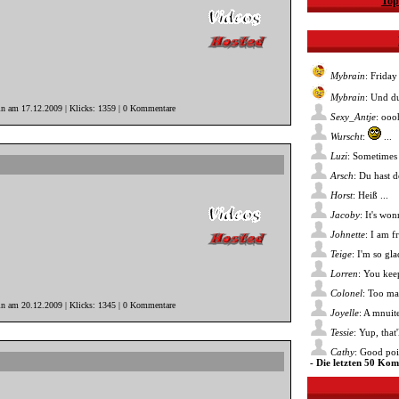
Top
Mybrain
: Friday
Mybrain
: Und du
in am 17.12.2009 | Klicks: 1359 | 0 Kommentare
Sexy_Antje
: ooo
Wurscht
:
...
Luzi
: Sometimes 
Arsch
: Du hast 
Horst
: Heiß ...
Jacoby
: It's wo
Johnette
: I am f
Teige
: I'm so gl
Lorren
: You kee
Colonel
: Too ma
in am 20.12.2009 | Klicks: 1345 | 0 Kommentare
Joyelle
: A mnuite
Tessie
: Yup, that
Cathy
: Good poin
- Die letzten 50 Ko