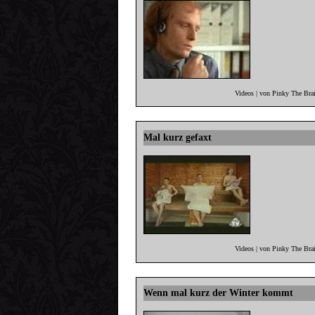
Videos | von Pinky The Bra
Mal kurz gefaxt
Videos | von Pinky The Bra
Wenn mal kurz der Winter kommt