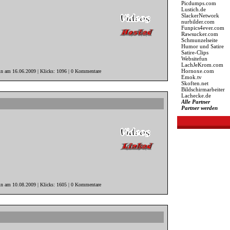
Picdumps.com
Lustich.de
SlackerNetwork
nurbilder.com
Funpics4ever.com
Rawsucker.com
Schmunzelseite
Humor und Satire
Satire-Clips
Websitefun
LachJeKrom.com
Hornoxe.com
in am 16.06.2009 | Klicks: 1096 | 0 Kommentare
Emok.tv
Skoften.net
Bildschirmarbeiter
Lachecke.de
Alle Partner
Partner werden
in am 10.08.2009 | Klicks: 1605 | 0 Kommentare