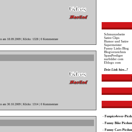
Schmunzelseite
Satire Clips
in am 18.09.2009 | Klicks: 1328 | 0 Kommentare
Humor und Satire
Supermeister
Funny Links Blog
Blogverzeichnis
SpassPrediger
nurbilder com
Eblogx com
Dein Link hier...?
in am 30.10.2009 | Klicks: 1314 | 0 Kommentare
-
Funpics4ever-Pic
-
Funny Bike Picdu
-
Funny Cars Picdu