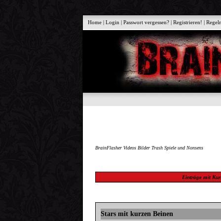
Home
|
Login
|
Passwort vergessen?
|
Registrieren!
|
Regel
BrainFlasher Videos Bilder Trash Spiele und Nonsens
Einträge mit
Kur
Stars mit kurzen Beinen