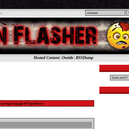
n
|
Hosted Content
Onride
RSSDump
|
|
z
getagged
ergab
64
Ergebnisse!