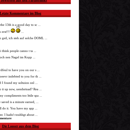
 bewertete aus den Partnerlinks
Letzte Kommentare im Blog
 the 13th is a good day to sc ...
 erst!!!
...
h geil, ich steh auf solche DOML ...
i think people canno t ta ...
doch nen Nagel im Kopp ...
nrdfeul to have you on our s ...
roeevr indebted to you for th ...
ad I found my soltuion onl ...
p it up now, uendsrtnad? Rea ...
ny compliments too lttile spa ...
 saved is a minute earned, ...
'll do it. You have my app ...
t. I hadn't touhhgt about ...
mmentare
Die Looser aus dem Blog