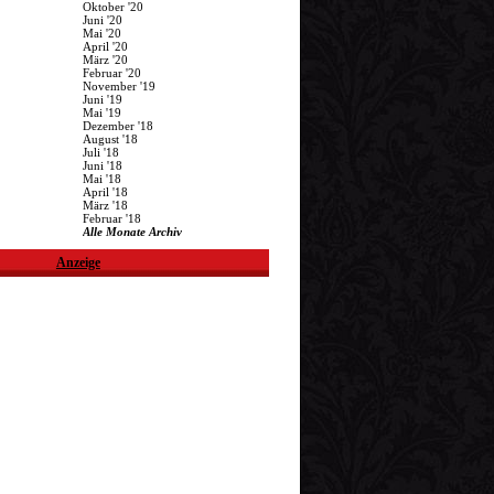
Oktober '20
Juni '20
Mai '20
April '20
März '20
Februar '20
November '19
Juni '19
Mai '19
Dezember '18
August '18
Juli '18
Juni '18
Mai '18
April '18
März '18
Februar '18
Alle Monate Archiv
Anzeige