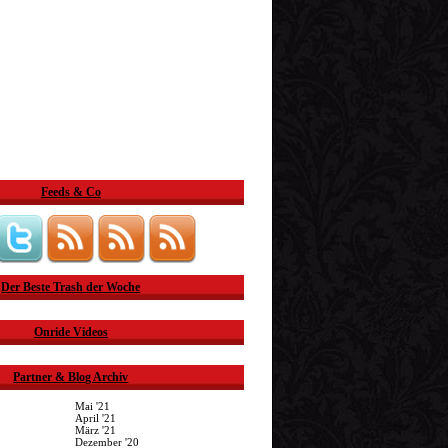
Feeds & Co
Der Beste Trash der Woche
Onride Videos
Partner & Blog Archiv
Mai '21
April '21
März '21
Dezember '20