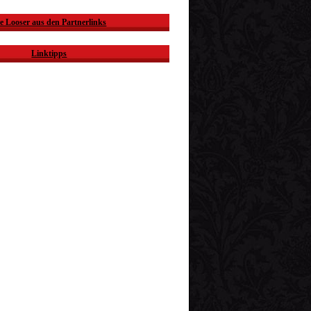
e Looser aus den Partnerlinks
Linktipps