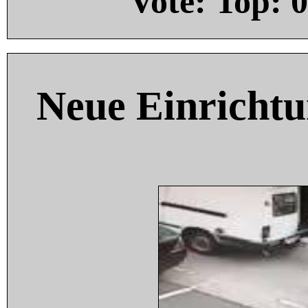
Vote: Top:
0
Neue Einricht