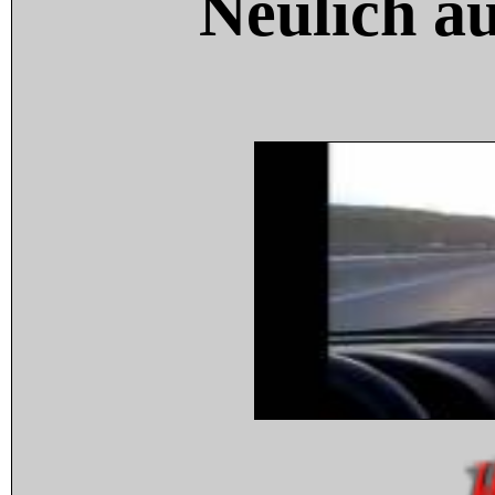
Neulich a