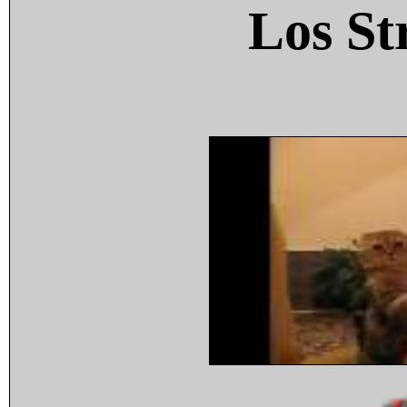
Los St