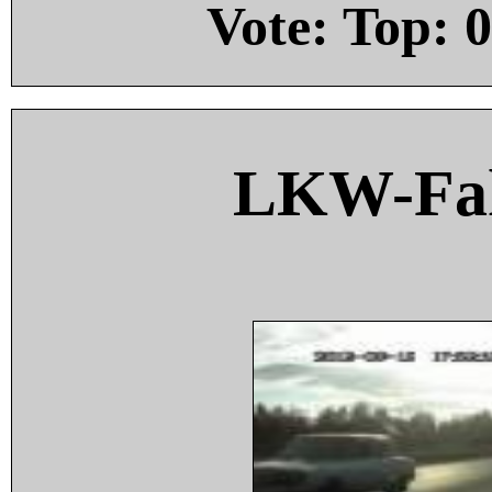
Vote: Top:
0
LKW-Fah