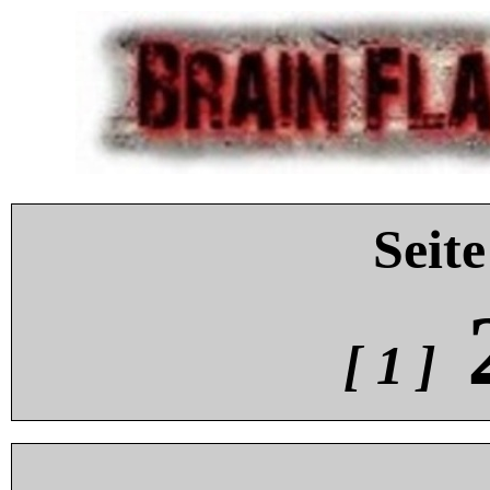
Seite
[ 1 ]