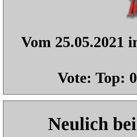
Vom 25.05.2021 in
Vote: Top:
0
Neulich be