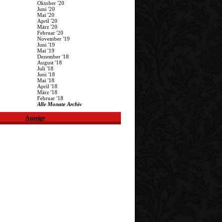
Oktober '20
Juni '20
Mai '20
April '20
März '20
Februar '20
November '19
Juni '19
Mai '19
Dezember '18
August '18
Juli '18
Juni '18
Mai '18
April '18
März '18
Februar '18
Alle Monate Archiv
Anzeige