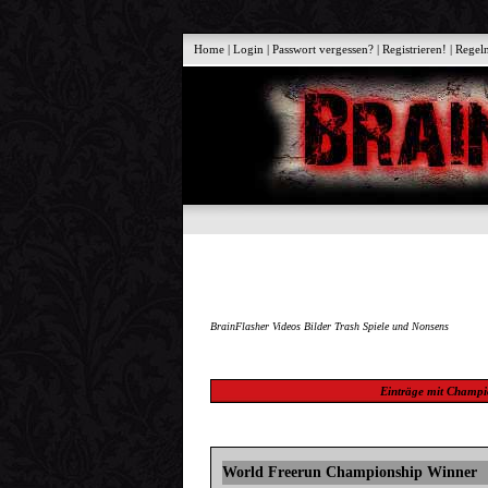
Home
|
Login
|
Passwort vergessen?
|
Registrieren!
|
Regel
BrainFlasher Videos Bilder Trash Spiele und Nonsens
Einträge mit
Champi
World Freerun Championship Winner