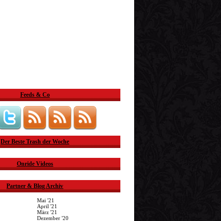
Feeds & Co
Der Beste Trash der Woche
Onride Videos
Partner & Blog Archiv
Mai '21
April '21
März '21
Dezember '20