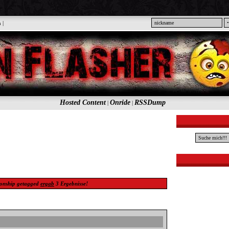
n
|
Hosted Content
Onride
RSSDump
|
|
onship
getagged
ergab
3
Ergebnisse!