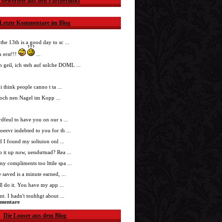
 bewertete aus den Partnerlinks
Letzte Kommentare im Blog
 the 13th is a good day to sc ...
 erst!!!
...
h geil, ich steh auf solche DOML ...
i think people canno t ta ...
doch nen Nagel im Kopp ...
nrdfeul to have you on our s ...
roeevr indebted to you for th ...
ad I found my soltuion onl ...
p it up now, uendsrtnad? Rea ...
ny compliments too lttile spa ...
 saved is a minute earned, ...
'll do it. You have my app ...
t. I hadn't touhhgt about ...
mmentare
Die Looser aus dem Blog