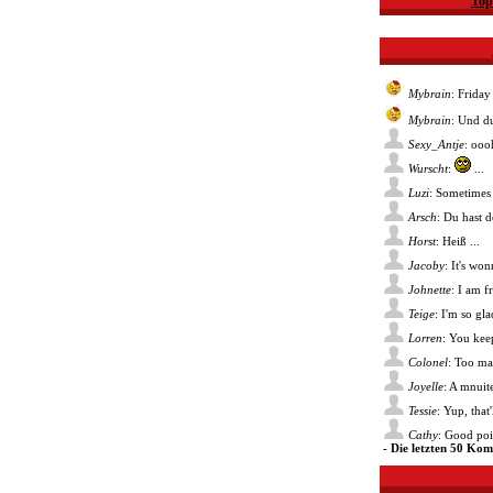
Top
Mybrain
: Friday
Mybrain
: Und du
Sexy_Antje
: ooo
Wurscht
:
...
Luzi
: Sometimes 
Arsch
: Du hast 
Horst
: Heiß ...
Jacoby
: It's wo
Johnette
: I am f
Teige
: I'm so gl
Lorren
: You kee
Colonel
: Too ma
Joyelle
: A mnuite
Tessie
: Yup, that
Cathy
: Good poin
- Die letzten 50 Ko