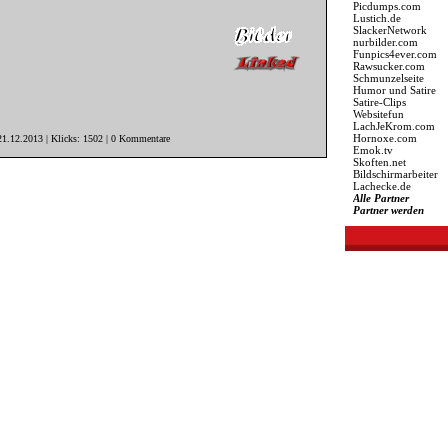
Picdumps.com
Lustich.de
SlackerNetwork
nurbilder.com
Funpics4ever.com
Rawsucker.com
Schmunzelseite
Humor und Satire
Satire-Clips
Websitefun
LachJeKrom.com
Hornoxe.com
21.12.2013 | Klicks: 1502 | 0 Kommentare
Emok.tv
Skoften.net
Bildschirmarbeiter
Lachecke.de
Alle Partner
Partner werden