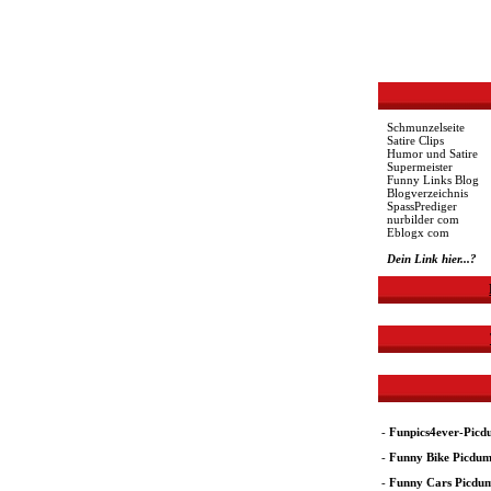
Schmunzelseite
Satire Clips
Humor und Satire
Supermeister
Funny Links Blog
Blogverzeichnis
SpassPrediger
nurbilder com
Eblogx com
Dein Link hier...?
-
Funpics4ever-Pic
-
Funny Bike Picdu
-
Funny Cars Picdu