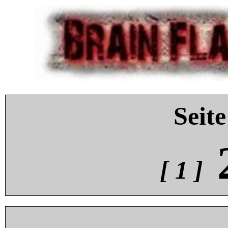
Seite
[ 1 ]