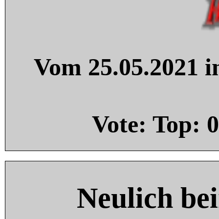
Vom 25.05.2021 in
Vote: Top:
0
Neulich be