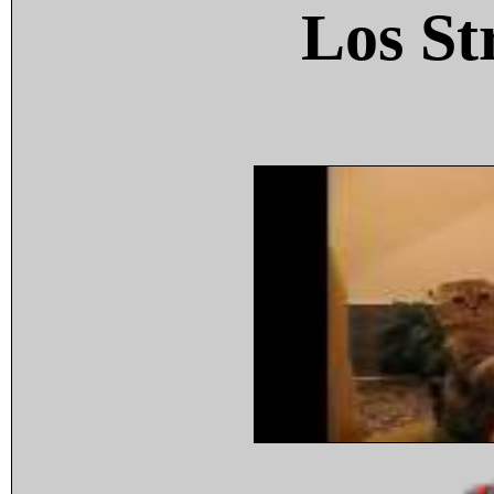
Los St