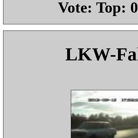
Vote: Top:
0
LKW-Fah