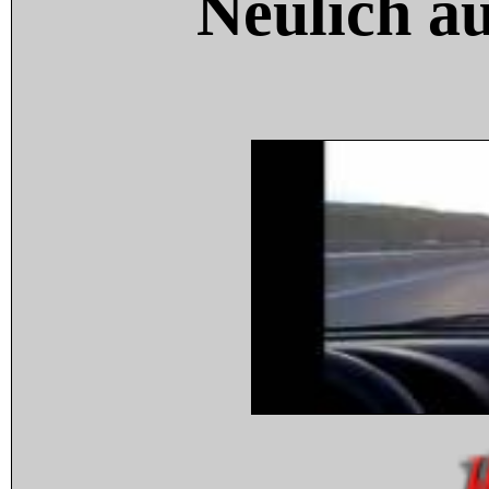
Neulich a