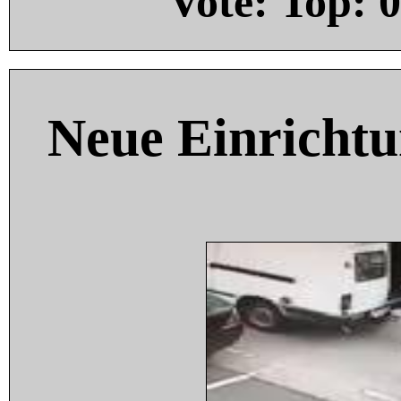
Vote: Top:
0
Neue Einricht