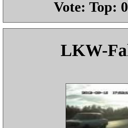
Vote: Top:
0
LKW-Fah