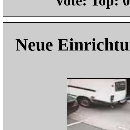
Vote: Top:
0
Neue Einricht