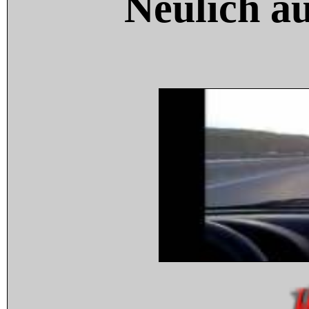
Neulich a