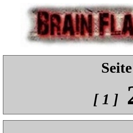
Seite
[ 1 ]