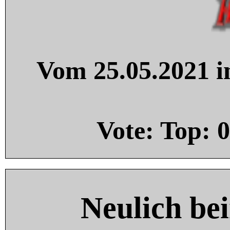
Vom 25.05.2021 in
Vote: Top:
0
Neulich be