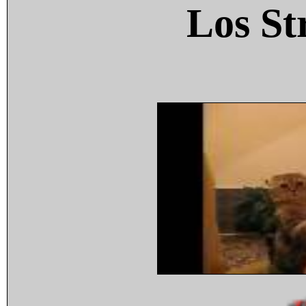
Los St