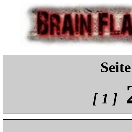
Seite
[ 1 ]