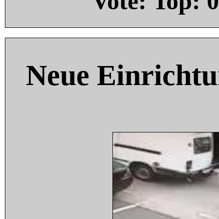
Vote: Top:
0
Neue Einricht