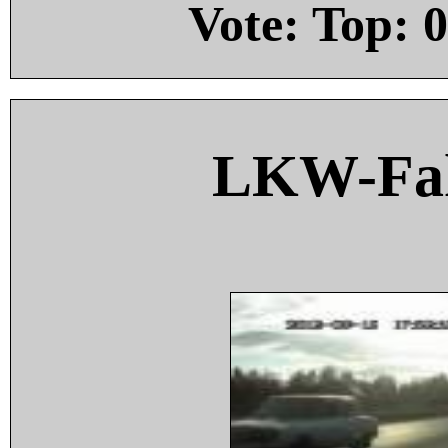
Vote: Top:
0
LKW-Fah