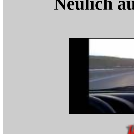
Neulich a