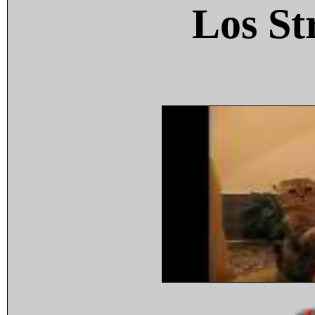
Los St