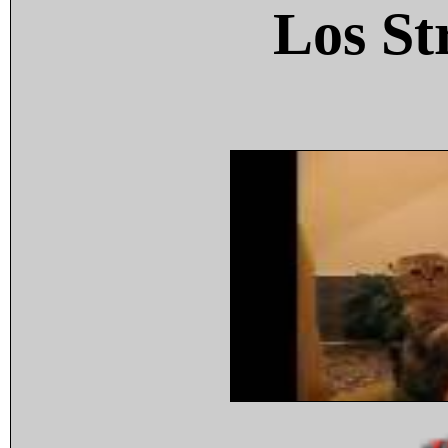
Los St