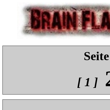
Seite
[ 1 ]