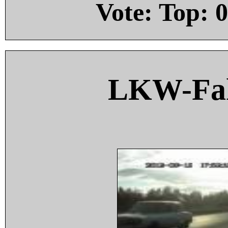
Vote: Top:
0
LKW-Fah