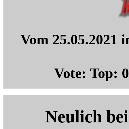
Vom 25.05.2021 in
Vote: Top:
0
Neulich be