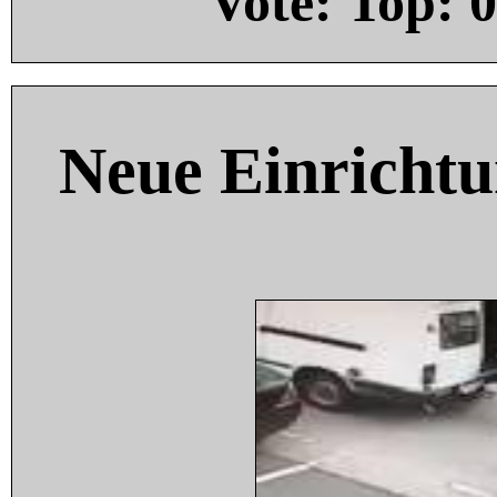
Vote: Top:
0
Neue Einricht