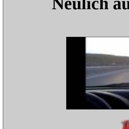
Neulich a