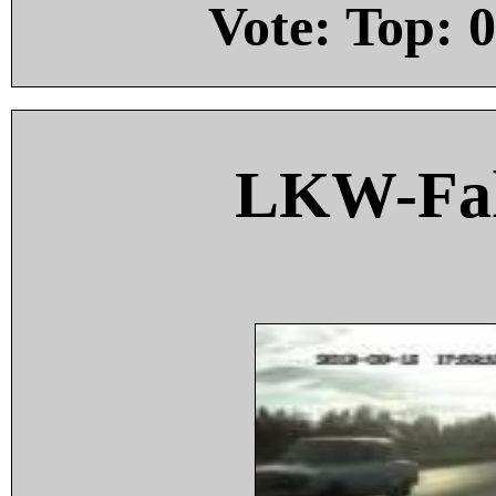
Vote: Top:
0
LKW-Fah