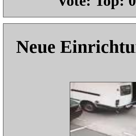
Vote: Top:
0
Neue Einricht