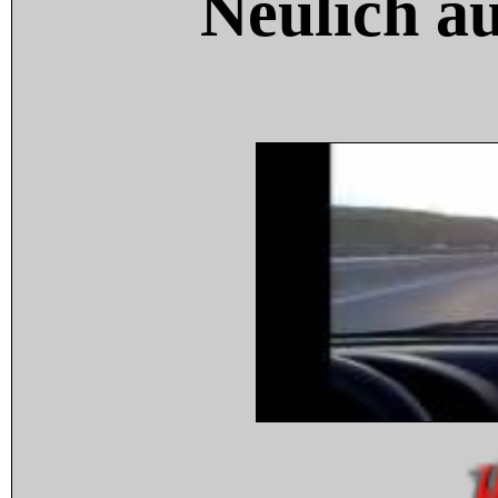
Neulich a