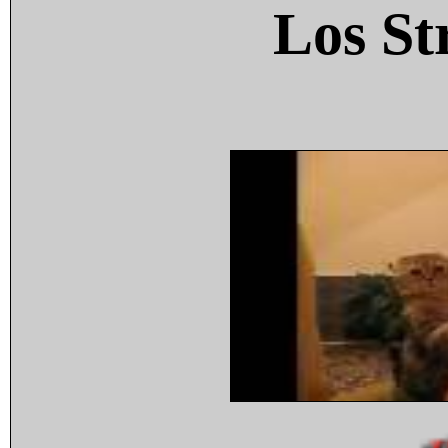
Los St