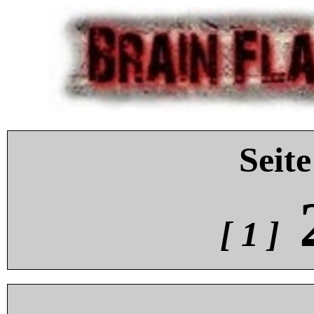
Seite
[ 1 ]