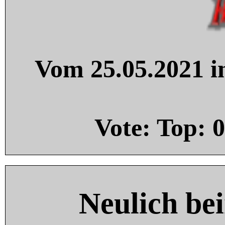
Vom 25.05.2021 in
Vote: Top:
0
Neulich be