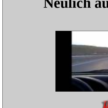
Neulich a