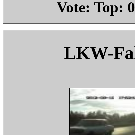
Vote: Top:
0
LKW-Fah