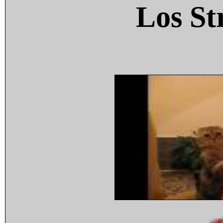
Los St