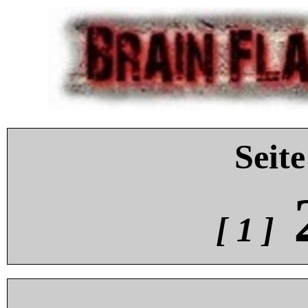
Seite
[ 1 ]