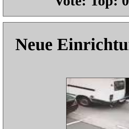
Vote: Top:
0
Neue Einricht