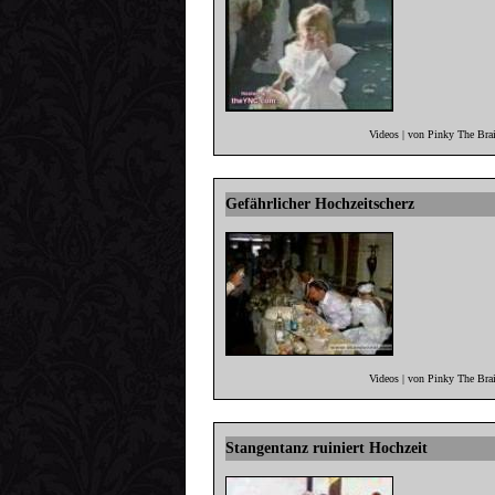
Videos | von Pinky The Bra
Gefährlicher Hochzeitscherz
Videos | von Pinky The Bra
Stangentanz ruiniert Hochzeit