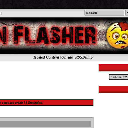
n
|
Hosted Content
Onride
RSSDump
|
|
h
getagged
ergab
88
Ergebnisse!