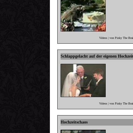
Videos | von Pinky The Bra
Schlappgelacht auf der eigenen Hochzei
Videos | von Pinky The Bra
Hochzeitschaos