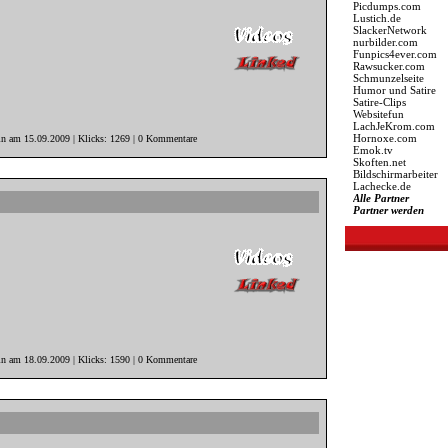
Picdumps.com
Lustich.de
SlackerNetwork
nurbilder.com
Funpics4ever.com
Rawsucker.com
Schmunzelseite
Humor und Satire
Satire-Clips
Websitefun
LachJeKrom.com
Hornoxe.com
in am 15.09.2009 | Klicks: 1269 | 0 Kommentare
Emok.tv
Skoften.net
Bildschirmarbeiter
Lachecke.de
Alle Partner
Partner werden
in am 18.09.2009 | Klicks: 1590 | 0 Kommentare