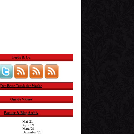
Feeds & Co
Der Beste Trash der Woche
Onride Videos
Partner & Blog Archiv
Mai '21
April '21
März '21
Dezember '20