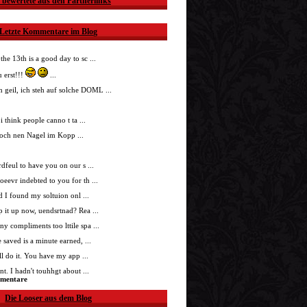
 bewertete aus den Partnerlinks
Letzte Kommentare im Blog
 the 13th is a good day to sc ...
 erst!!!
...
h geil, ich steh auf solche DOML ...
i think people canno t ta ...
doch nen Nagel im Kopp ...
nrdfeul to have you on our s ...
roeevr indebted to you for th ...
ad I found my soltuion onl ...
p it up now, uendsrtnad? Rea ...
ny compliments too lttile spa ...
 saved is a minute earned, ...
'll do it. You have my app ...
t. I hadn't touhhgt about ...
mmentare
Die Looser aus dem Blog