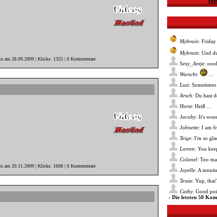
Top
Mybrain
: Friday
Mybrain
: Und du
in am 28.09.2009 | Klicks: 1325 | 0 Kommentare
Sexy_Antje
: ooo
Wurscht
:
...
Luzi
: Sometimes 
Arsch
: Du hast 
Horst
: Heiß ...
Jacoby
: It's wo
Johnette
: I am f
Teige
: I'm so gl
Lorren
: You kee
Colonel
: Too ma
in am 20.11.2009 | Klicks: 1608 | 0 Kommentare
Joyelle
: A mnuite
Tessie
: Yup, that
Cathy
: Good poin
- Die letzten 50 Ko