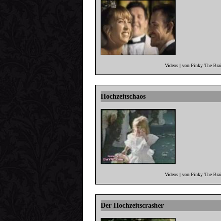
Videos | von Pinky The Bra
Hochzeitschaos
Videos | von Pinky The Bra
Der Hochzeitscrasher