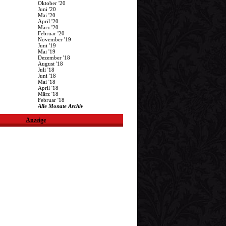
Oktober '20
Juni '20
Mai '20
April '20
März '20
Februar '20
November '19
Juni '19
Mai '19
Dezember '18
August '18
Juli '18
Juni '18
Mai '18
April '18
März '18
Februar '18
Alle Monate Archiv
Anzeige