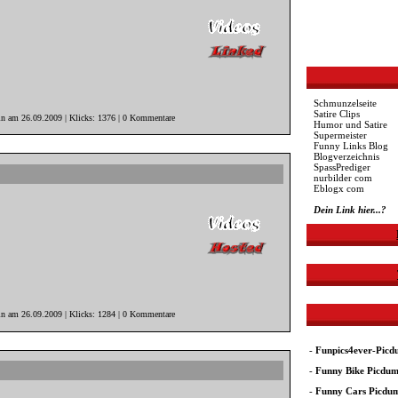
Schmunzelseite
Satire Clips
in am 26.09.2009 | Klicks: 1376 | 0 Kommentare
Humor und Satire
Supermeister
Funny Links Blog
Blogverzeichnis
SpassPrediger
nurbilder com
Eblogx com
Dein Link hier...?
in am 26.09.2009 | Klicks: 1284 | 0 Kommentare
-
Funpics4ever-Pic
-
Funny Bike Picdu
-
Funny Cars Picdu