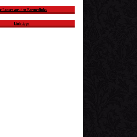
e Looser aus den Partnerlinks
Linktipps