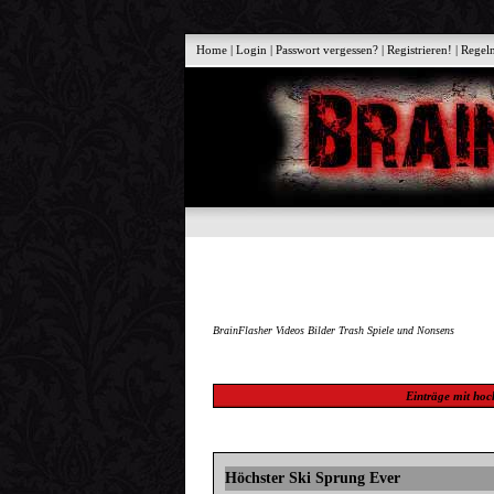
Home
|
Login
|
Passwort vergessen?
|
Registrieren!
|
Regel
BrainFlasher Videos Bilder Trash Spiele und Nonsens
Einträge mit
hoc
Höchster Ski Sprung Ever