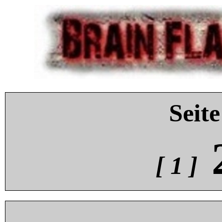
Seite
[ 1 ]