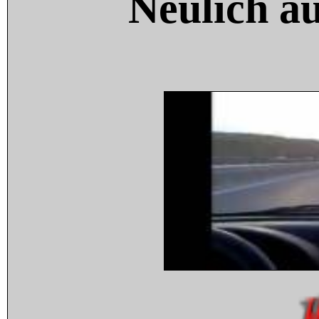
Neulich a