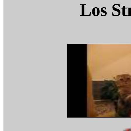
Los St