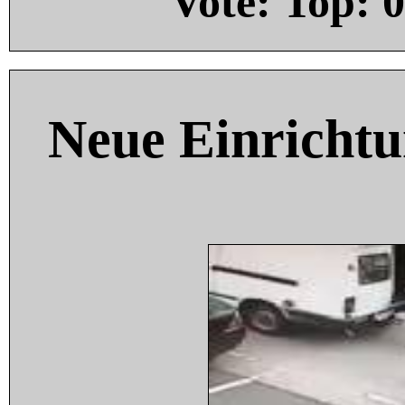
Vote: Top:
0
Neue Einricht