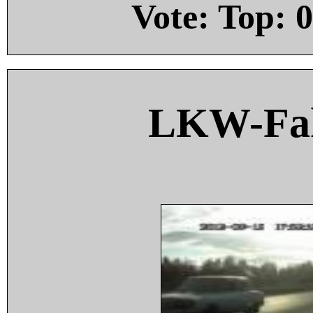
Vote: Top:
0
LKW-Fah