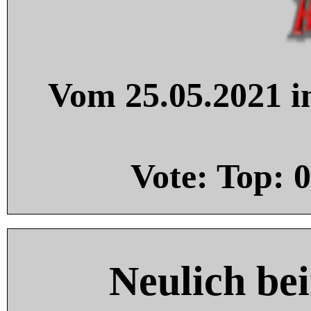
Vom 25.05.2021 in
Vote: Top:
0
Neulich be