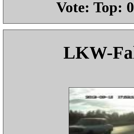
Vote: Top:
0
LKW-Fah