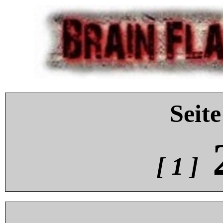
Seite
[ 1 ]