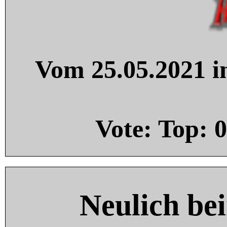
Vom 25.05.2021 in
Vote: Top:
0
Neulich be