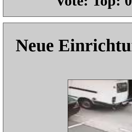
Vote: Top:
0
Neue Einricht