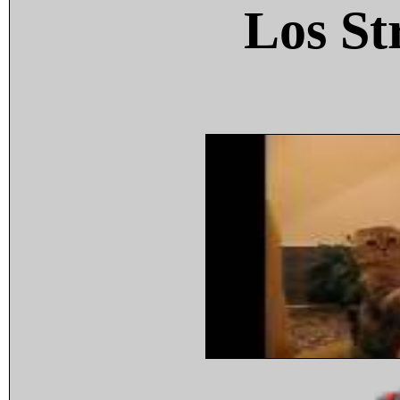
Los St