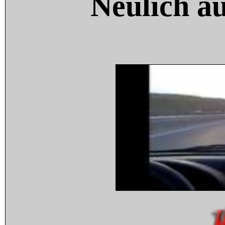
Neulich a