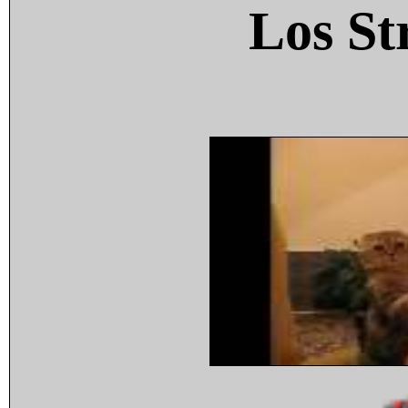
Los St