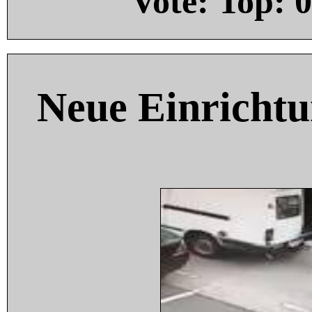
Vote: Top:
0
Neue Einricht