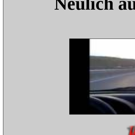
Neulich a