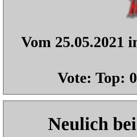
Vom 25.05.2021 in
Vote: Top:
0
Neulich be