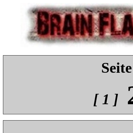
Seite
[ 1 ]