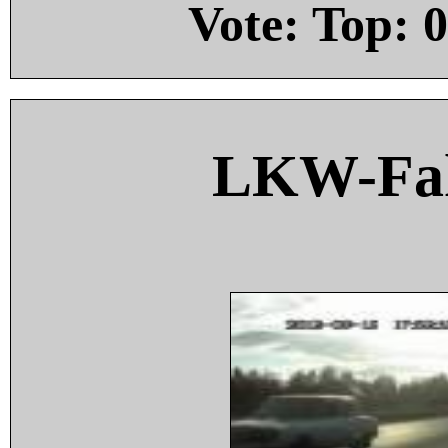
Vote: Top:
0
LKW-Fah