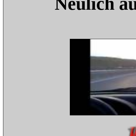
Neulich a