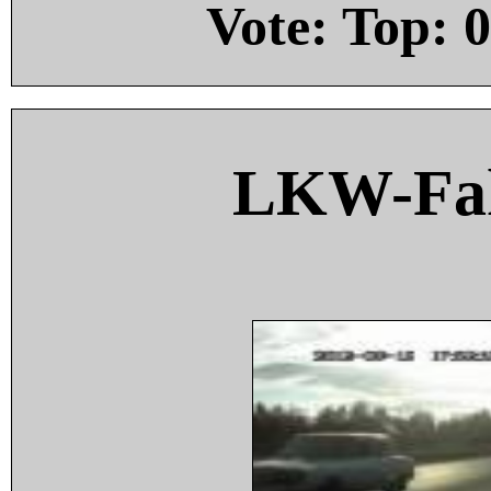
Vote: Top:
0
LKW-Fah