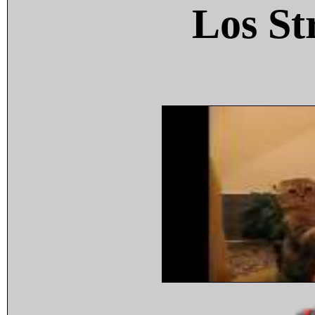
Los St