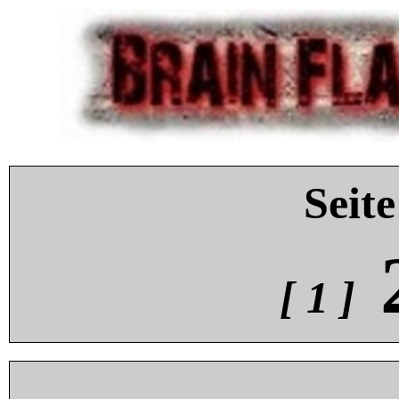
Seite
[ 1 ]