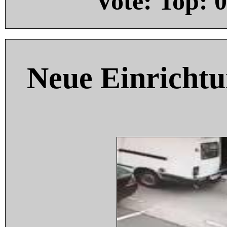
Vote: Top:
0
Neue Einricht