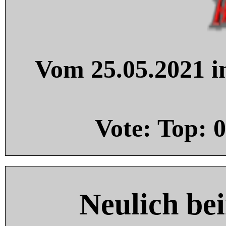
Vom 25.05.2021 in
Vote: Top:
0
Neulich be