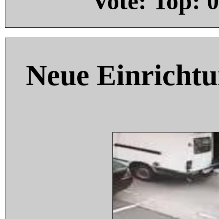
Vote: Top:
0
Neue Einricht