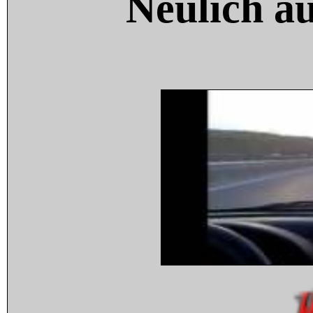
Neulich a