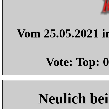
Vom 25.05.2021 in
Vote: Top:
0
Neulich be