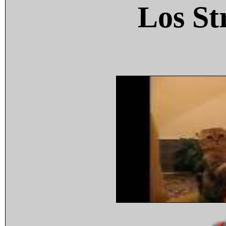
Los St