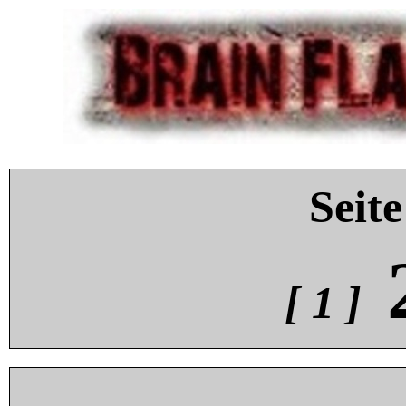
Seite
[ 1 ]