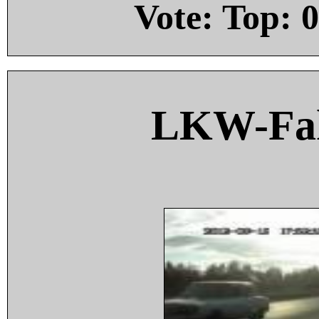
Vote: Top:
0
LKW-Fah