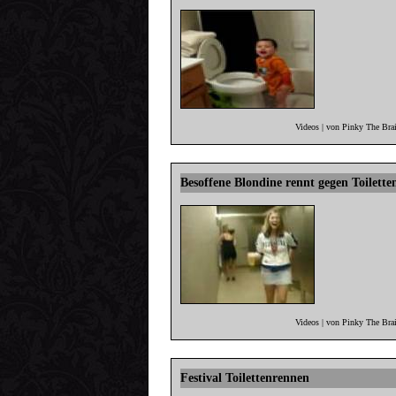
Videos | von Pinky The Bra
Besoffene Blondine rennt gegen Toilette
Videos | von Pinky The Bra
Festival Toilettenrennen