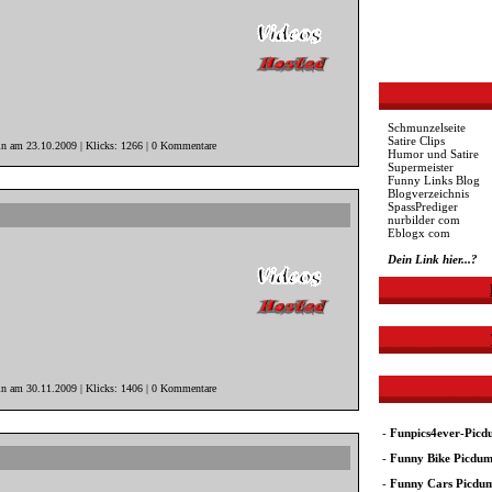
Schmunzelseite
Satire Clips
in am 23.10.2009 | Klicks: 1266 | 0 Kommentare
Humor und Satire
Supermeister
Funny Links Blog
Blogverzeichnis
SpassPrediger
nurbilder com
Eblogx com
Dein Link hier...?
in am 30.11.2009 | Klicks: 1406 | 0 Kommentare
-
Funpics4ever-Pic
-
Funny Bike Picdu
-
Funny Cars Picdu