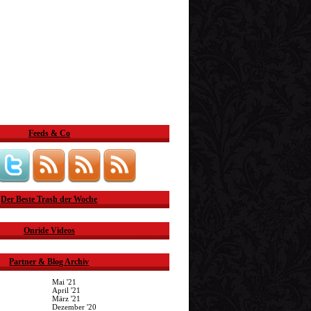
Feeds & Co
Der Beste Trash der Woche
Onride Videos
Partner & Blog Archiv
Mai '21
April '21
März '21
Dezember '20