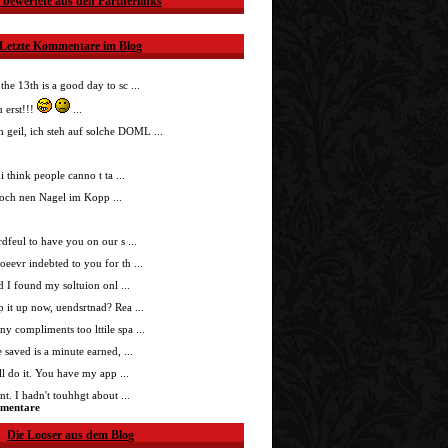
 bewertete aus den Partnerlinks
Letzte Kommentare im Blog
 the 13th is a good day to sc ...
 erst!!!
...
h geil, ich steh auf solche DOML ...
i think people canno t ta ...
doch nen Nagel im Kopp ...
nrdfeul to have you on our s ...
roeevr indebted to you for th ...
ad I found my soltuion onl ...
p it up now, uendsrtnad? Rea ...
ny compliments too lttile spa ...
 saved is a minute earned, ...
'll do it. You have my app ...
t. I hadn't touhhgt about ...
mmentare
Die Looser aus dem Blog