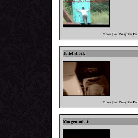
Videos | von Pinky The Bra
Toilet shock
Videos | von Pinky The Bra
Morgentoilette