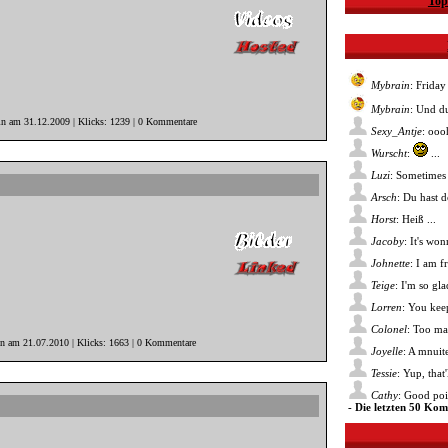
Top
Mybrain
: Friday
Mybrain
: Und du
in am 31.12.2009 | Klicks: 1239 | 0 Kommentare
Sexy_Antje
: ooo
Wurscht
:
...
Luzi
: Sometimes 
Arsch
: Du hast 
Horst
: Heiß ...
Jacoby
: It's wo
Johnette
: I am f
Teige
: I'm so gl
Lorren
: You kee
Colonel
: Too ma
in am 21.07.2010 | Klicks: 1663 | 0 Kommentare
Joyelle
: A mnuite
Tessie
: Yup, that
Cathy
: Good poin
- Die letzten 50 Ko