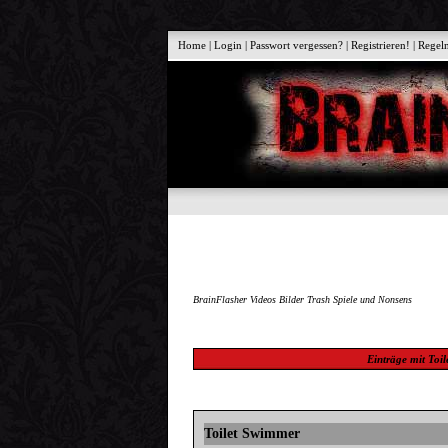
Home
|
Login
|
Passwort vergessen?
|
Registrieren!
|
Regel
BrainFlasher Videos Bilder Trash Spiele und Nonsens
Einträge mit
Toil
Toilet Swimmer