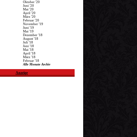
Oktober '20
Juni '20
Mai '20
April '20
März '20
Februar '20
November '19
Juni '19
Mai '19
Dezember '18
August '18
Juli '18
Juni '18
Mai '18
April '18
März '18
Februar '18
Alle Monate Archiv
Anzeige