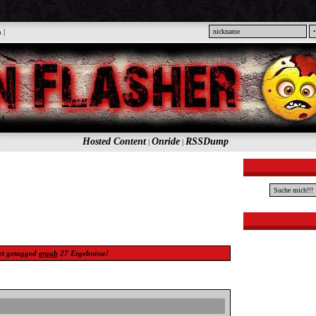
n
|
Hosted Content
Onride
RSSDump
|
|
et
getagged
ergab
27
Ergebnisse!