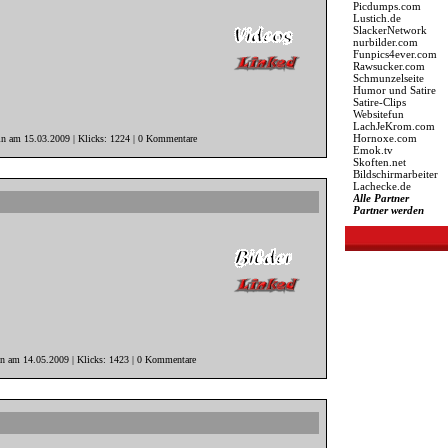
Picdumps.com
Lustich.de
SlackerNetwork
nurbilder.com
Funpics4ever.com
Rawsucker.com
Schmunzelseite
Humor und Satire
Satire-Clips
Websitefun
LachJeKrom.com
Hornoxe.com
in am 15.03.2009 | Klicks: 1224 | 0 Kommentare
Emok.tv
Skoften.net
Bildschirmarbeiter
Lachecke.de
Alle Partner
Partner werden
in am 14.05.2009 | Klicks: 1423 | 0 Kommentare