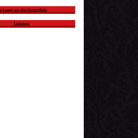
e Looser aus den Partnerlinks
Linktipps