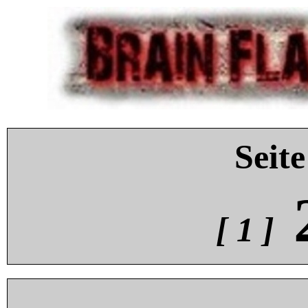
Seite
[ 1 ]