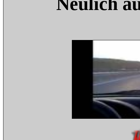
Neulich a