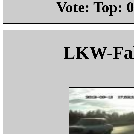
Vote: Top:
0
LKW-Fah