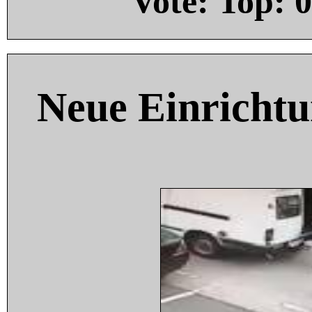
Vote: Top:
0
Neue Einricht