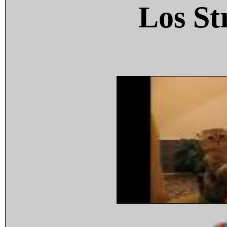
Los St