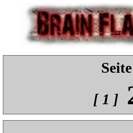
Seite
[ 1 ]