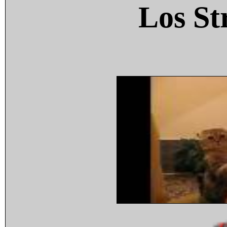
Los St