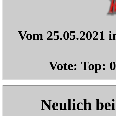
Vom 25.05.2021 in
Vote: Top:
0
Neulich be