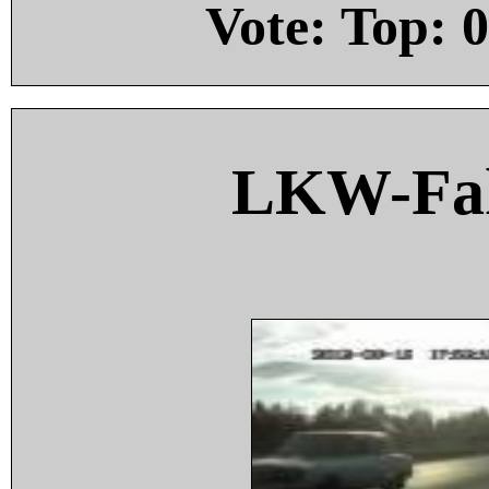
Vote: Top:
0
LKW-Fah