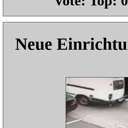
Vote: Top:
0
Neue Einricht