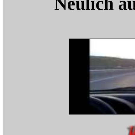
Neulich a