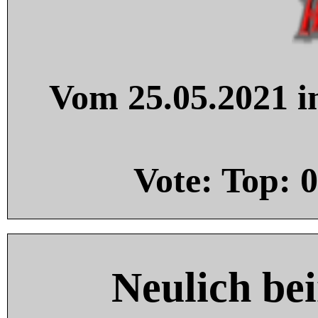
Vom 25.05.2021 in
Vote: Top:
0
Neulich be