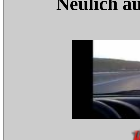
Neulich a