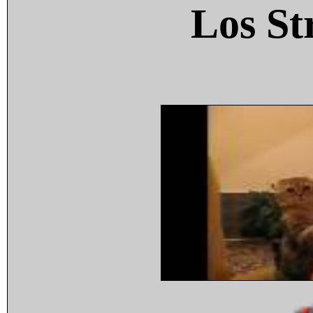
Los St