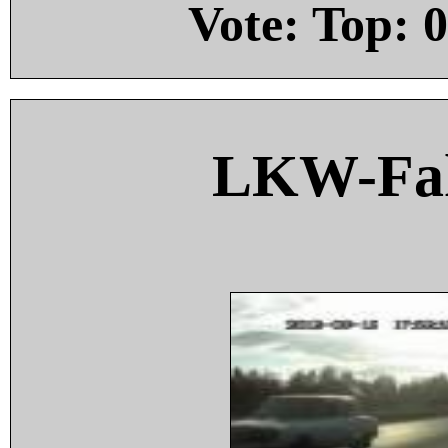
Vote: Top:
0
LKW-Fah