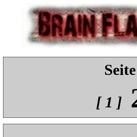
Seite
[ 1 ]