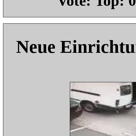
Vote: Top:
0
Neue Einricht