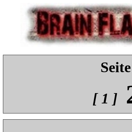
Seite
[ 1 ]