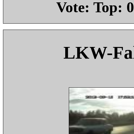
Vote: Top:
0
LKW-Fah