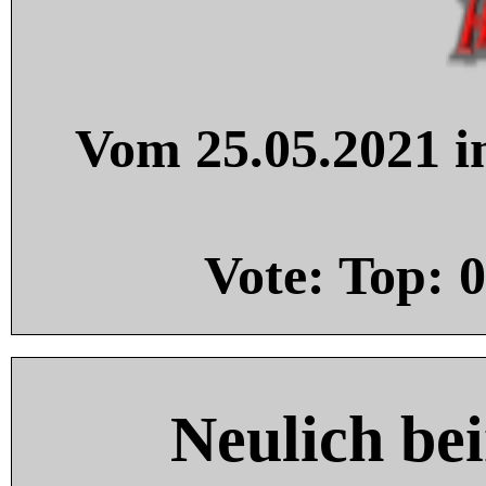
Vom 25.05.2021 in
Vote: Top:
0
Neulich be