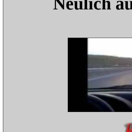
Neulich a