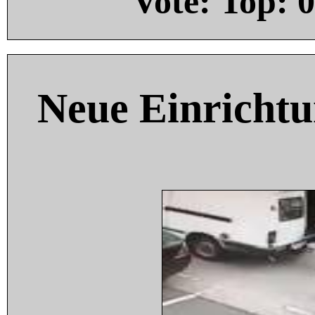
Vote: Top:
0
Neue Einricht