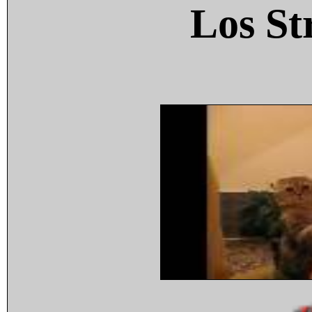
Los St