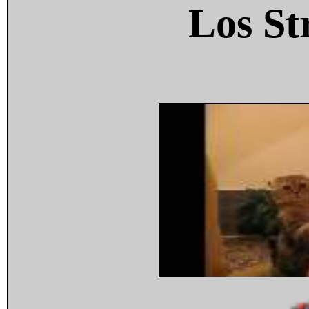
Los St