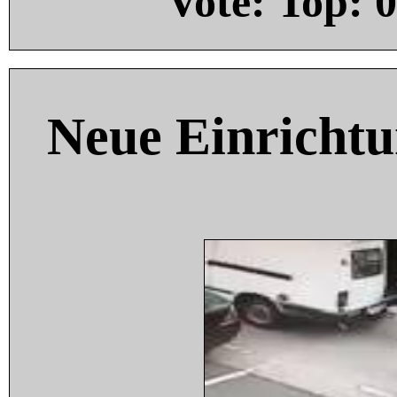
Vote: Top:
0
Neue Einricht