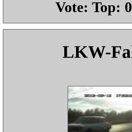
Vote: Top:
0
LKW-Fah