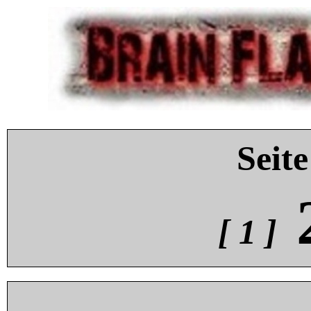
Seite
[ 1 ]