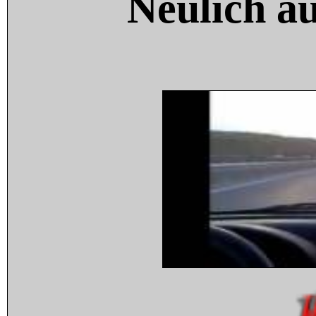
Neulich a