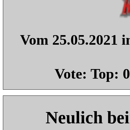
Vom 25.05.2021 in
Vote: Top:
0
Neulich be