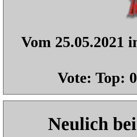
Vom 25.05.2021 in
Vote: Top:
0
Neulich be