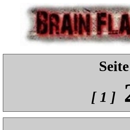
Seite
[ 1 ]