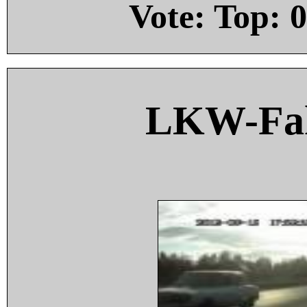
Vote: Top:
0
LKW-Fah