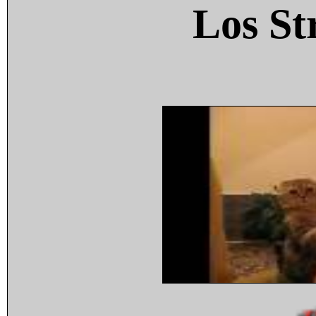
Los St