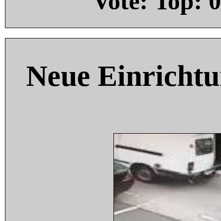
Vote: Top:
0
Neue Einricht