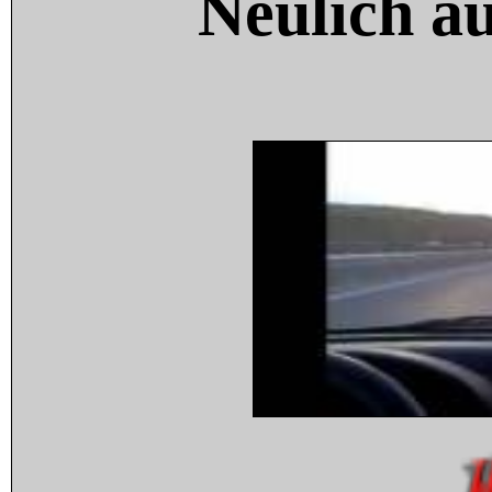
Neulich a