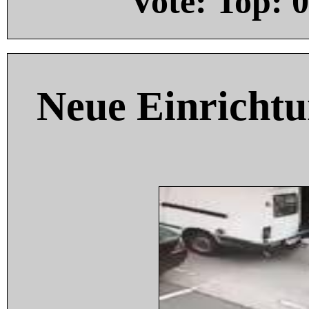
Vote: Top:
0
Neue Einricht