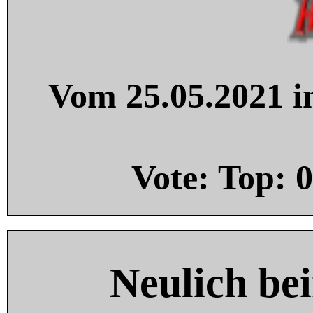
Vom 25.05.2021 in
Vote: Top:
0
Neulich be