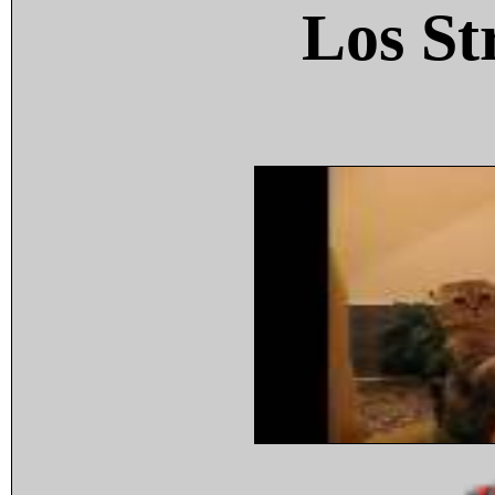
Los St