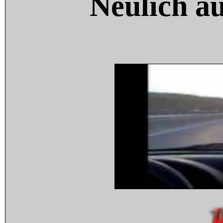
Neulich a