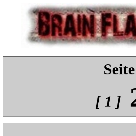
Seite
[ 1 ]