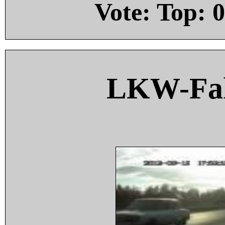
Vote: Top:
0
LKW-Fah