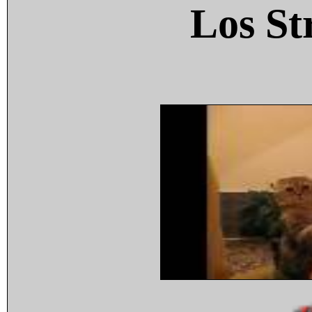
Los St