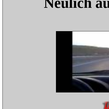
Neulich a