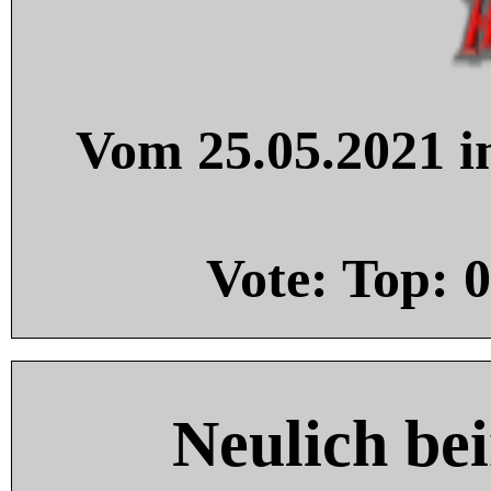
Vom 25.05.2021 in
Vote: Top:
0
Neulich be