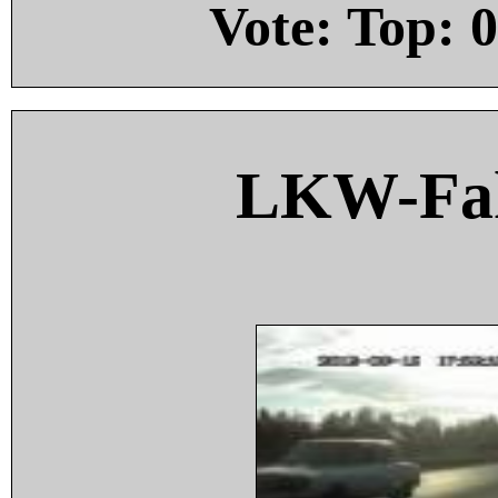
Vote: Top:
0
LKW-Fah