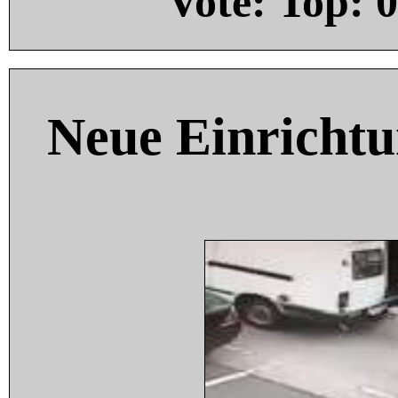
Vote: Top:
0
Neue Einricht