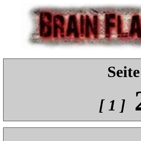
Seite
[ 1 ]