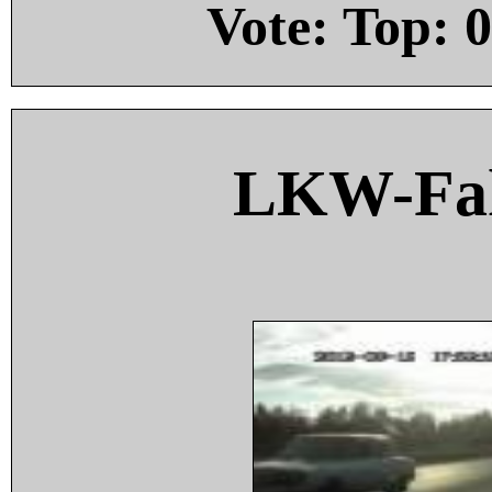
Vote: Top:
0
LKW-Fah