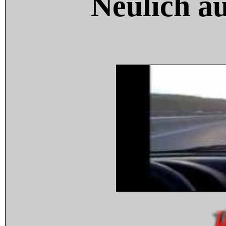
Neulich a