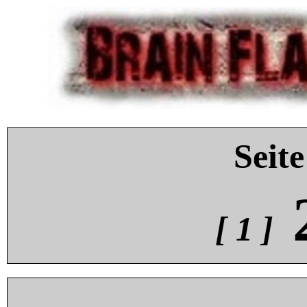
Seite
[ 1 ]