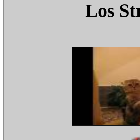
Los St