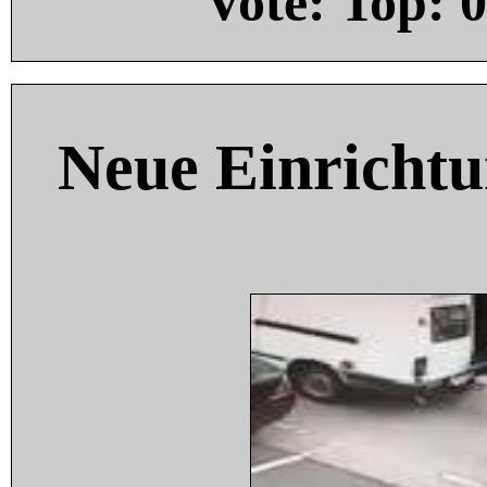
Vote: Top:
0
Neue Einricht