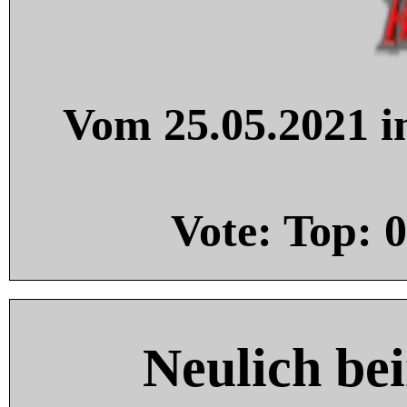
Vom 25.05.2021 in
Vote: Top:
0
Neulich be