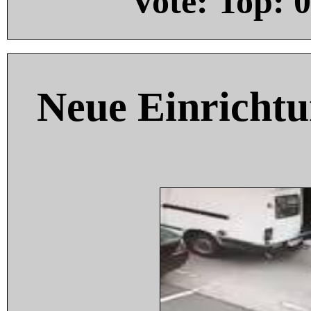
Vote: Top:
0
Neue Einricht