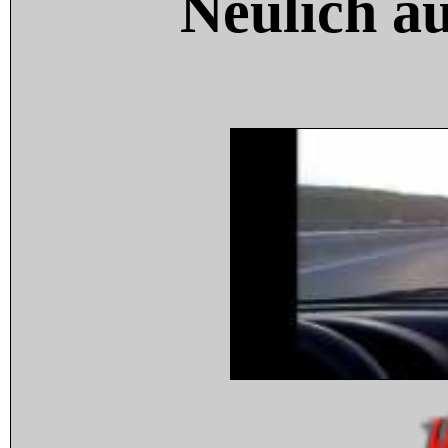
Neulich a