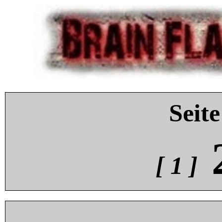
Seite
[ 1 ]