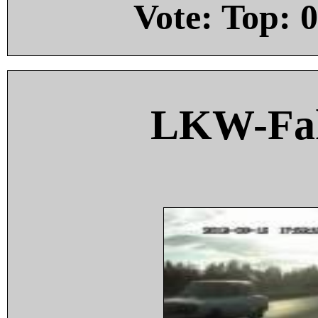
Vote: Top:
0
LKW-Fah