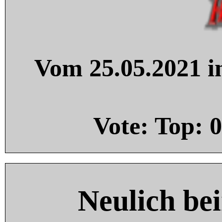
Vom 25.05.2021 in
Vote: Top:
0
Neulich be