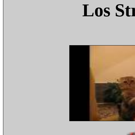
Los St