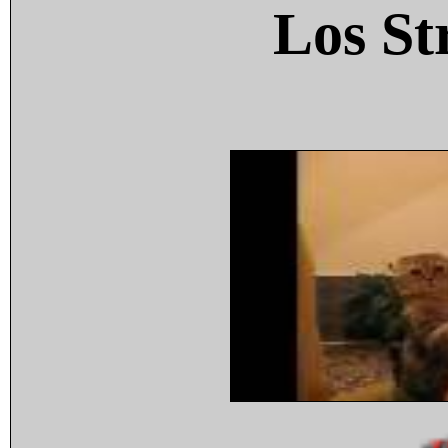
Los St