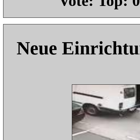
Vote: Top:
0
Neue Einricht