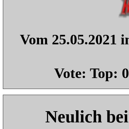
Vom 25.05.2021 in
Vote: Top:
0
Neulich be