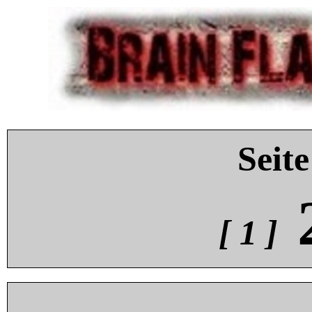
Seite
[ 1 ]