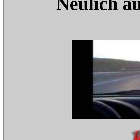
Neulich a