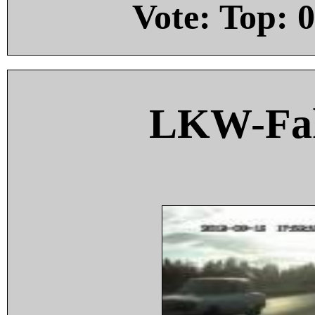
Vote: Top:
0
LKW-Fah