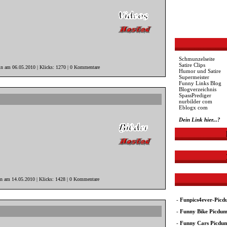
Schmunzelseite
Satire Clips
in am 06.05.2010 | Klicks: 1270 | 0 Kommentare
Humor und Satire
Supermeister
Funny Links Blog
Blogverzeichnis
SpassPrediger
nurbilder com
Eblogx com
Dein Link hier...?
in am 14.05.2010 | Klicks: 1428 | 0 Kommentare
-
Funpics4ever-Pic
-
Funny Bike Picdu
-
Funny Cars Picdu