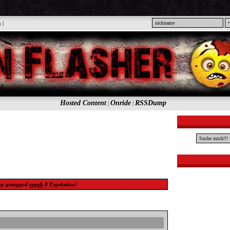
n
|
Hosted Content
Onride
RSSDump
|
|
pp
getagged
ergab
8
Ergebnisse!