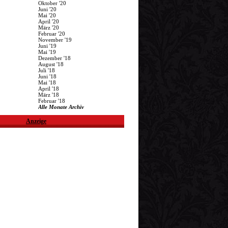
Oktober '20
Juni '20
Mai '20
April '20
März '20
Februar '20
November '19
Juni '19
Mai '19
Dezember '18
August '18
Juli '18
Juni '18
Mai '18
April '18
März '18
Februar '18
Alle Monate Archiv
Anzeige