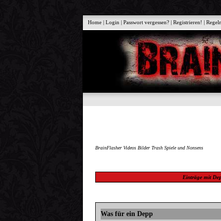
Home
|
Login
|
Passwort vergessen?
|
Registrieren!
|
Regel
BrainFlasher Videos Bilder Trash Spiele und Nonsens
Einträge mit
De
Was für ein Depp