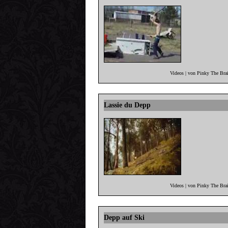
Videos | von Pinky The Bra
Lassie du Depp
Videos | von Pinky The Bra
Depp auf Ski