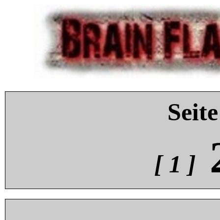
Seite
[ 1 ]