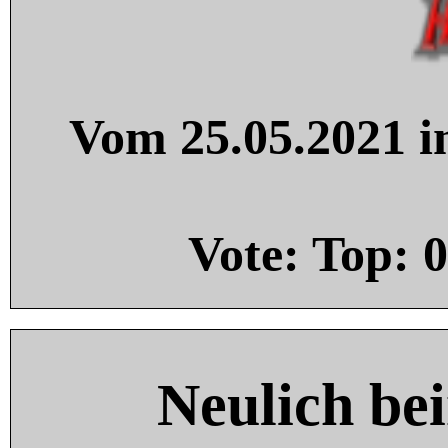
Vom 25.05.2021 in
Vote: Top:
0
Neulich be