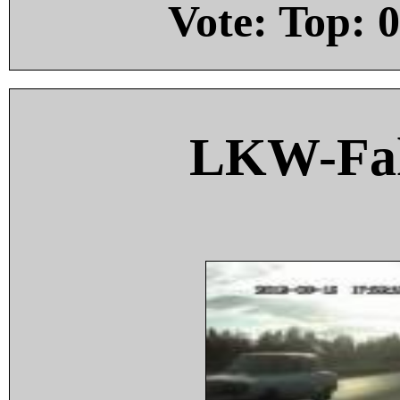
Vote: Top:
0
LKW-Fah