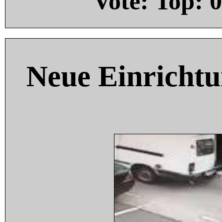
Vote: Top:
0
Neue Einricht