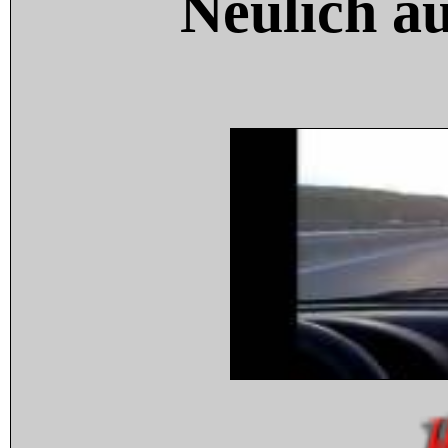
Neulich a