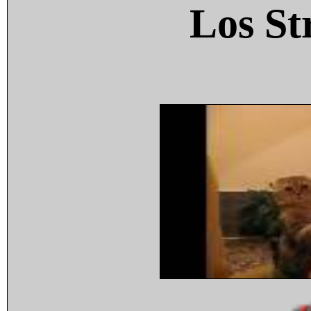
Los St