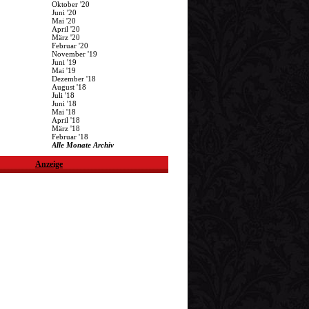
Oktober '20
Juni '20
Mai '20
April '20
März '20
Februar '20
November '19
Juni '19
Mai '19
Dezember '18
August '18
Juli '18
Juni '18
Mai '18
April '18
März '18
Februar '18
Alle Monate Archiv
Anzeige