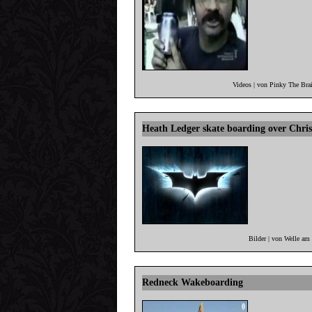
Videos | von Pinky The Bra
Heath Ledger skate boarding over Chris
Bilder | von Welle am
Redneck Wakeboarding