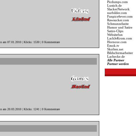
Picdumps.com
Lustich.de
SlackerNetwork
nurbilder.com
Funpics4ever.com
Rawsucker.com
Schmunzelseite
Humor und Satire
Satire-Clips
Websitefun
LachJeKrom.com
Hornoxe.com
in am 07.01.2010 | Klicks: 1530 | 0 Kommentare
Emok.tv
Skoften.net
Bildschirmarbeiter
Lachecke.de
Alle Partner
Partner werden
n am 20.03.2010 | Klicks: 1241 | 0 Kommentare