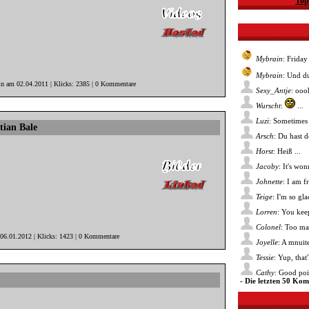
Top
Mybrain
: Friday
Mybrain
: Und du
in am 02.04.2011 | Klicks: 2385 | 0 Kommentare
Sexy_Antje
: ooo
Wurscht
:
...
Luzi
: Sometimes 
tian Bale
Arsch
: Du hast 
Horst
: Heiß ...
Jacoby
: It's wo
Johnette
: I am f
Teige
: I'm so gl
Lorren
: You kee
Colonel
: Too ma
 06.01.2012 | Klicks: 1423 | 0 Kommentare
Joyelle
: A mnuite
Tessie
: Yup, that
Cathy
: Good poin
- Die letzten 50 Ko