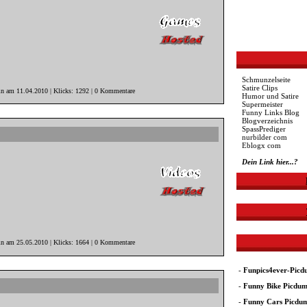
Schmunzelseite
Satire Clips
n am 11.04.2010 | Klicks: 1292 | 0 Kommentare
Humor und Satire
Supermeister
Funny Links Blog
Blogverzeichnis
SpassPrediger
nurbilder com
Eblogx com
Dein Link hier...?
in am 25.05.2010 | Klicks: 1664 | 0 Kommentare
-
Funpics4ever-Pic
-
Funny Bike Picdu
-
Funny Cars Picdu