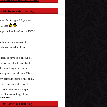
 bewertete aus den Partnerlinks
Letzte Kommentare im Blog
 the 13th is a good day to sc ...
 erst!!!
...
h geil, ich steh auf solche DOML ...
i think people canno t ta ...
doch nen Nagel im Kopp ...
nrdfeul to have you on our s ...
roeevr indebted to you for th ...
ad I found my soltuion onl ...
p it up now, uendsrtnad? Rea ...
ny compliments too lttile spa ...
 saved is a minute earned, ...
'll do it. You have my app ...
t. I hadn't touhhgt about ...
mmentare
Die Looser aus dem Blog