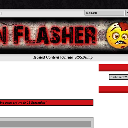
n
|
Hosted Content
Onride
RSSDump
|
|
ing
getagged
ergab
22
Ergebnisse!