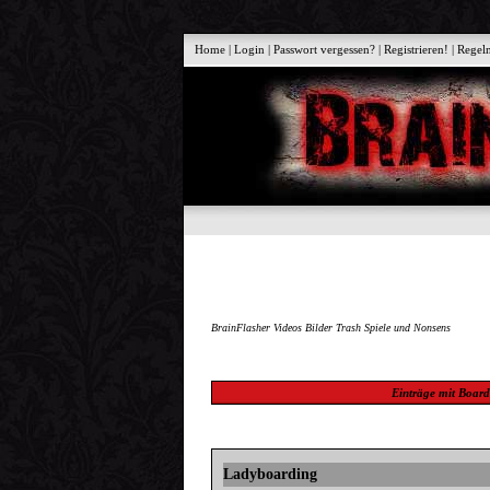
Home
|
Login
|
Passwort vergessen?
|
Registrieren!
|
Regel
BrainFlasher Videos Bilder Trash Spiele und Nonsens
Einträge mit
Board
Ladyboarding