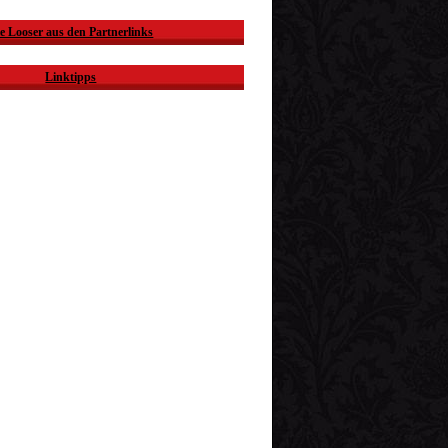
e Looser aus den Partnerlinks
Linktipps