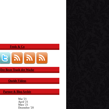
Feeds & Co
Der Beste Trash der Woche
Onride Videos
Partner & Blog Archiv
Mai '21
April '21
März '21
Dezember '20