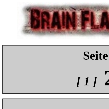
Seite
[ 1 ]