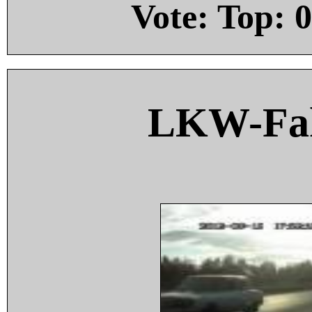
Vote: Top:
0
LKW-Fah