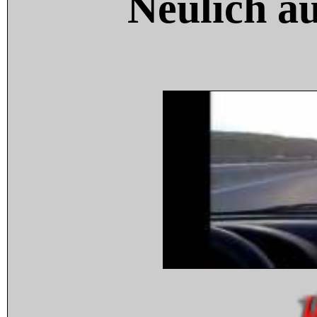
Neulich a