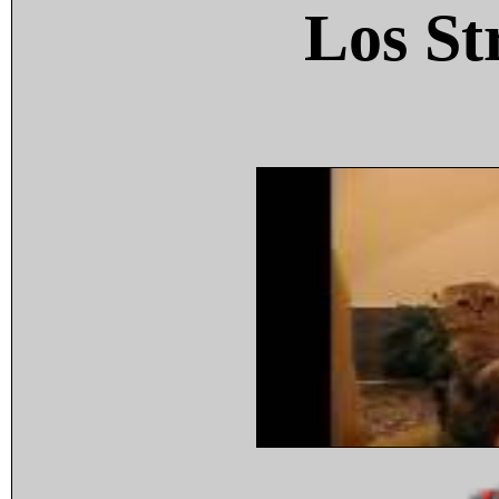
Los St