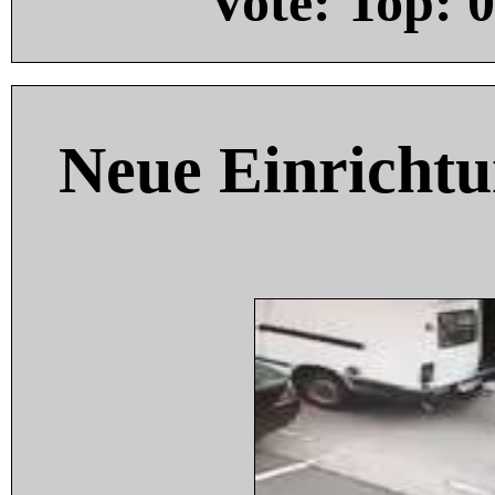
Vote: Top:
0
Neue Einricht