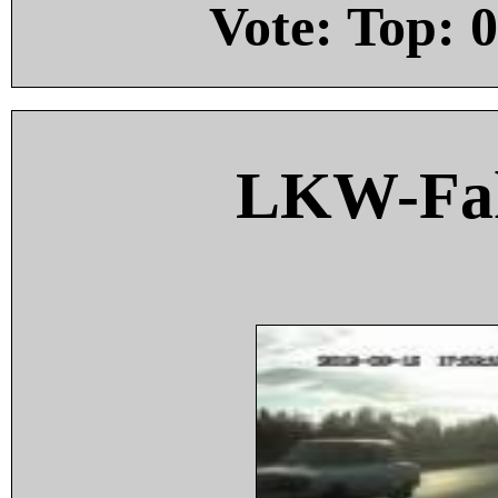
Vote: Top:
0
LKW-Fah