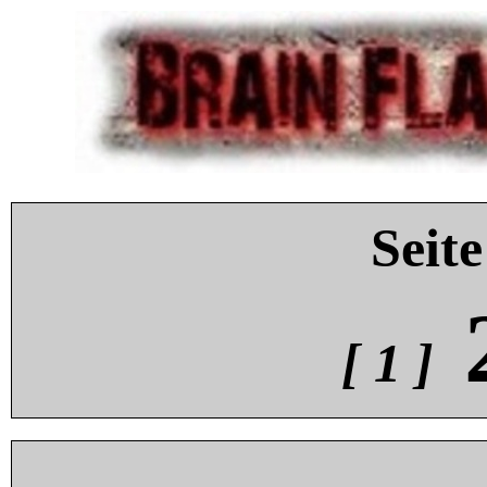
Seite
[ 1 ]