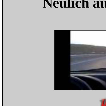
Neulich a