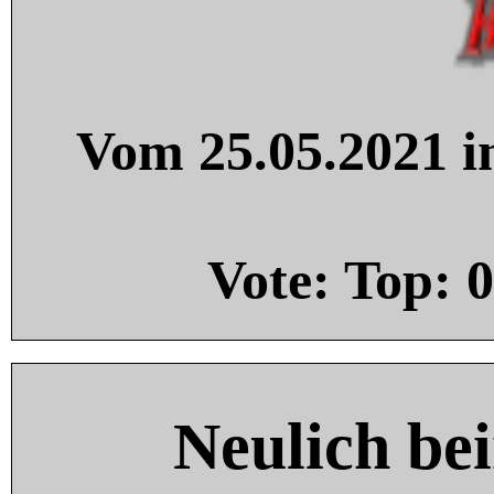
Vom 25.05.2021 in
Vote: Top:
0
Neulich be