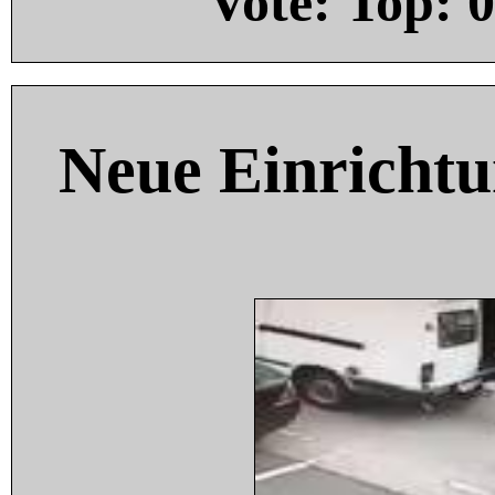
Vote: Top:
0
Neue Einricht