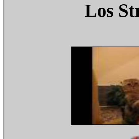
Los St