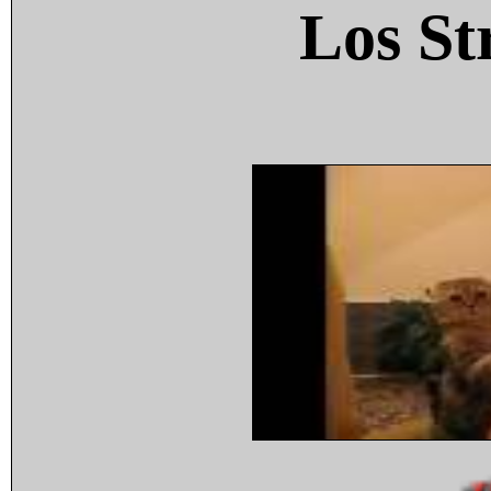
Los St