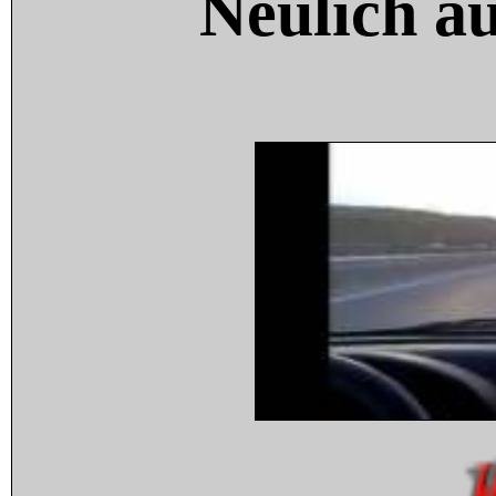
Neulich a