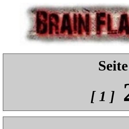
Seite
[ 1 ]