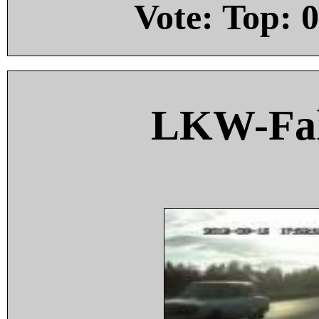
Vote: Top:
0
LKW-Fah