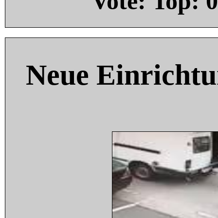
Vote: Top:
0
Neue Einricht