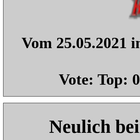
Vom 25.05.2021 in
Vote: Top:
0
Neulich be