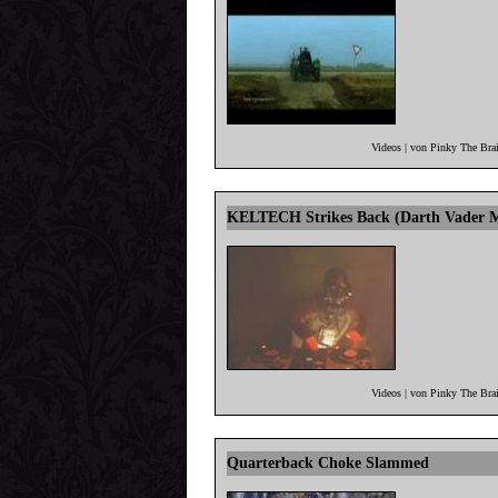
Videos | von Pinky The Bra
KELTECH Strikes Back (Darth Vader 
Videos | von Pinky The Bra
Quarterback Choke Slammed