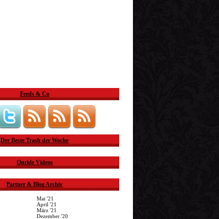
Feeds & Co
Der Beste Trash der Woche
Onride Videos
Partner & Blog Archiv
Mai '21
April '21
März '21
Dezember '20