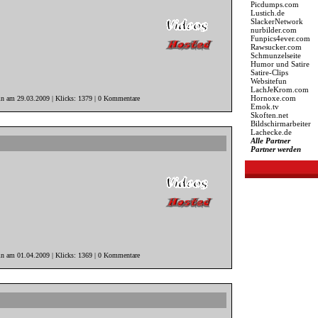
Picdumps.com
Lustich.de
SlackerNetwork
nurbilder.com
Funpics4ever.com
Rawsucker.com
Schmunzelseite
Humor und Satire
Satire-Clips
Websitefun
LachJeKrom.com
Hornoxe.com
in am 29.03.2009 | Klicks: 1379 | 0 Kommentare
Emok.tv
Skoften.net
Bildschirmarbeiter
Lachecke.de
Alle Partner
Partner werden
in am 01.04.2009 | Klicks: 1369 | 0 Kommentare