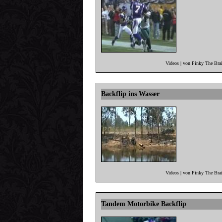
Videos | von Pinky The Bra
Backflip ins Wasser
Videos | von Pinky The Bra
Tandem Motorbike Backflip