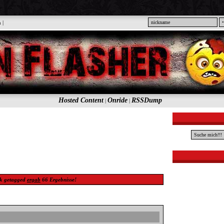
n
|
Hosted Content
Onride
RSSDump
|
|
k
getagged
ergab
66
Ergebnisse!