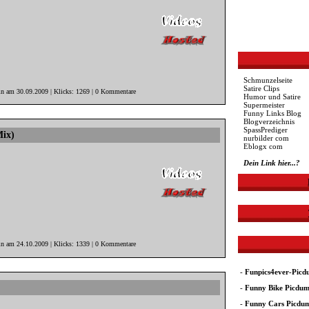
Schmunzelseite
Satire Clips
in am 30.09.2009 | Klicks: 1269 | 0 Kommentare
Humor und Satire
Supermeister
Funny Links Blog
Blogverzeichnis
SpassPrediger
Mix)
nurbilder com
Eblogx com
Dein Link hier...?
in am 24.10.2009 | Klicks: 1339 | 0 Kommentare
-
Funpics4ever-Pic
-
Funny Bike Picdu
-
Funny Cars Picdu