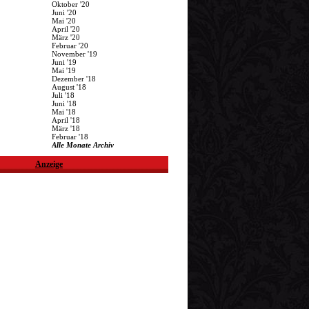
Oktober '20
Juni '20
Mai '20
April '20
März '20
Februar '20
November '19
Juni '19
Mai '19
Dezember '18
August '18
Juli '18
Juni '18
Mai '18
April '18
März '18
Februar '18
Alle Monate Archiv
Anzeige