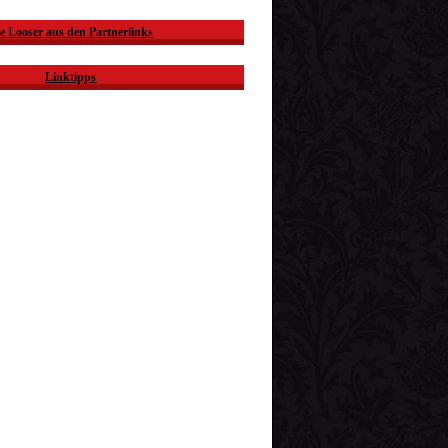
e Looser aus den Partnerlinks
Linktipps