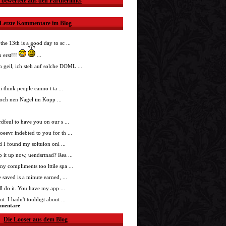
 bewertete aus den Partnerlinks
Letzte Kommentare im Blog
 the 13th is a good day to sc ...
 erst!!!
...
h geil, ich steh auf solche DOML ...
i think people canno t ta ...
doch nen Nagel im Kopp ...
nrdfeul to have you on our s ...
roeevr indebted to you for th ...
ad I found my soltuion onl ...
p it up now, uendsrtnad? Rea ...
ny compliments too lttile spa ...
 saved is a minute earned, ...
'll do it. You have my app ...
t. I hadn't touhhgt about ...
mmentare
Die Looser aus dem Blog