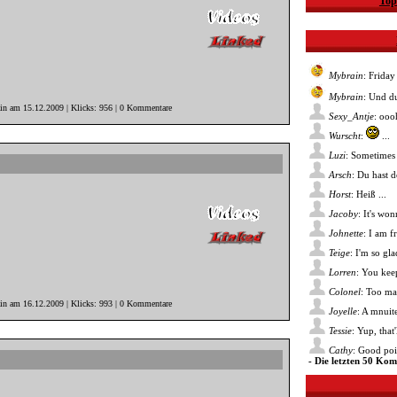
Top
Mybrain
: Friday
Mybrain
: Und du
ain am 15.12.2009 | Klicks: 956 | 0 Kommentare
Sexy_Antje
: ooo
Wurscht
:
...
Luzi
: Sometimes 
Arsch
: Du hast 
Horst
: Heiß ...
Jacoby
: It's wo
Johnette
: I am f
Teige
: I'm so gl
Lorren
: You kee
Colonel
: Too ma
ain am 16.12.2009 | Klicks: 993 | 0 Kommentare
Joyelle
: A mnuite
Tessie
: Yup, that
Cathy
: Good poin
- Die letzten 50 Ko