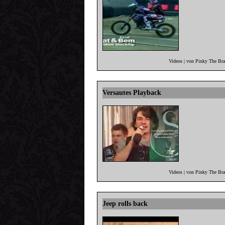
Videos | von Pinky The Br
Versautes Playback
Videos | von Pinky The Br
Jeep rolls back