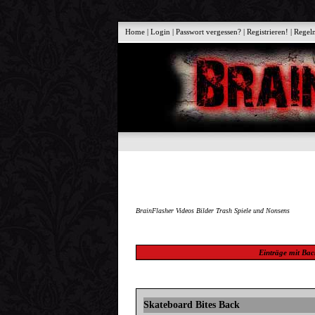
Home
|
Login
|
Passwort vergessen?
|
Registrieren!
|
Regel
BrainFlasher Videos Bilder Trash Spiele und Nonsens
Einträge mit
Bac
Skateboard Bites Back