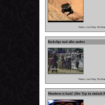
Videos | von Pinky The Bra
Backclips mal alles anders
Videos | von Pinky The Bra
Menderes is back! (Der Typ ist einfac