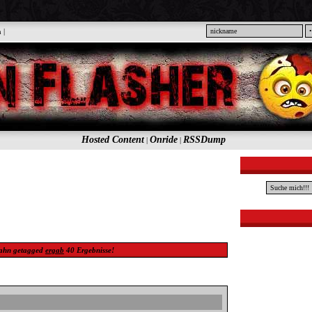
n
|
Hosted Content
Onride
RSSDump
|
|
ahn
getagged
ergab
40
Ergebnisse!