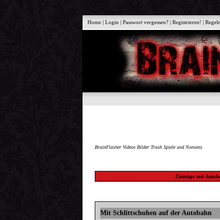
Home
|
Login
|
Passwort vergessen?
|
Registrieren!
|
Regel
BrainFlasher Videos Bilder Trash Spiele und Nonsens
Einträge mit
Autob
Mit Schlittschuhen auf der Autobahn