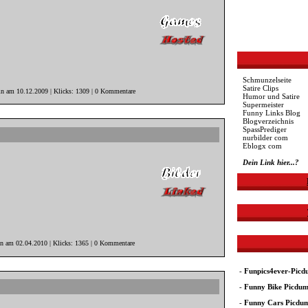
Schmunzelseite
Satire Clips
n am 10.12.2009 | Klicks: 1309 | 0 Kommentare
Humor und Satire
Supermeister
Funny Links Blog
Blogverzeichnis
SpassPrediger
nurbilder com
Eblogx com
Dein Link hier...?
in am 02.04.2010 | Klicks: 1365 | 0 Kommentare
-
Funpics4ever-Pic
-
Funny Bike Picdu
-
Funny Cars Picdu