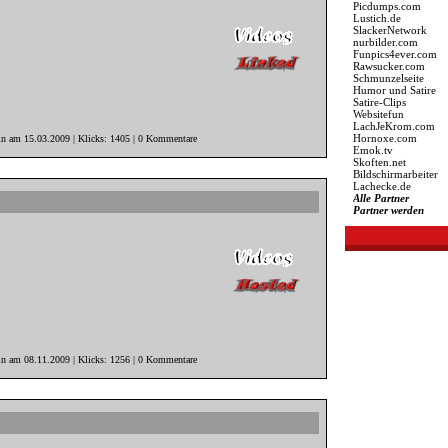
Picdumps.com
Lustich.de
SlackerNetwork
nurbilder.com
Funpics4ever.com
Rawsucker.com
Schmunzelseite
Humor und Satire
Satire-Clips
Websitefun
LachJeKrom.com
Hornoxe.com
in am 15.03.2009 | Klicks: 1405 | 0 Kommentare
Emok.tv
Skoften.net
Bildschirmarbeiter
Lachecke.de
Alle Partner
Partner werden
in am 08.11.2009 | Klicks: 1256 | 0 Kommentare