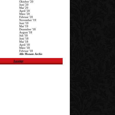
Oktober '20
Juni '20
Mai '20
April '20
März '20
Februar '20
November '19
Juni '19
Mai '19
Dezember '18
August '18
Juli '18
Juni '18
Mai '18
April '18
März '18
Februar '18
Alle Monate Archiv
Anzeige