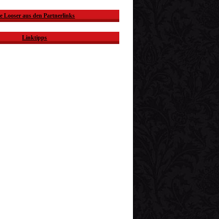
e Looser aus den Partnerlinks
Linktipps