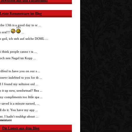
 bewertete aus den Partnerlinks
Letzte Kommentare im Blog
 the 13th is a good day to sc ...
 erst!!!
...
h geil, ich steh auf solche DOML ...
i think people canno t ta ...
doch nen Nagel im Kopp ...
nrdfeul to have you on our s ...
roeevr indebted to you for th ...
ad I found my soltuion onl ...
p it up now, uendsrtnad? Rea ...
ny compliments too lttile spa ...
 saved is a minute earned, ...
'll do it. You have my app ...
t. I hadn't touhhgt about ...
mmentare
Die Looser aus dem Blog