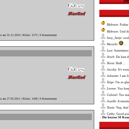
Top
Mybrain
: Friday
Mybrain
: Und du
in am 31.12.2010 | Klicks: 1272 | 0 Kommentare
Sexy_Antje
: ooo
Wurscht
:
...
Luzi
: Sometimes 
Arsch
: Du hast 
Horst
: Heiß ...
Jacoby
: It's wo
Johnette
: I am f
Teige
: I'm so gl
Lorren
: You kee
Colonel
: Too ma
in am 27.03.2011 | Klicks: 1438 | 0 Kommentare
Joyelle
: A mnuite
Tessie
: Yup, that
Cathy
: Good poin
- Die letzten 50 Ko