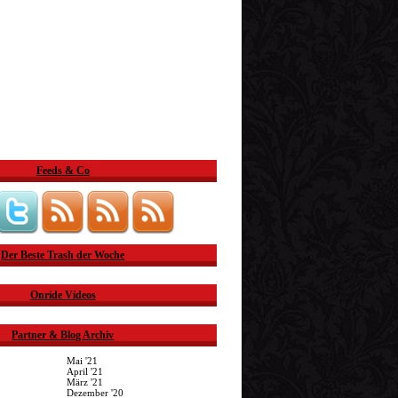
Feeds & Co
Der Beste Trash der Woche
Onride Videos
Partner & Blog Archiv
Mai '21
April '21
März '21
Dezember '20