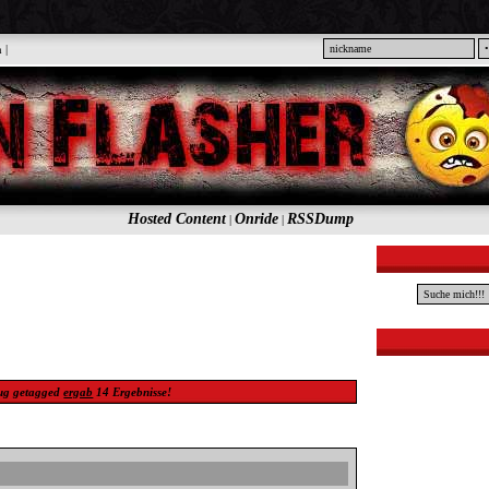
n
|
Hosted Content
Onride
RSSDump
|
|
ug
getagged
ergab
14
Ergebnisse!