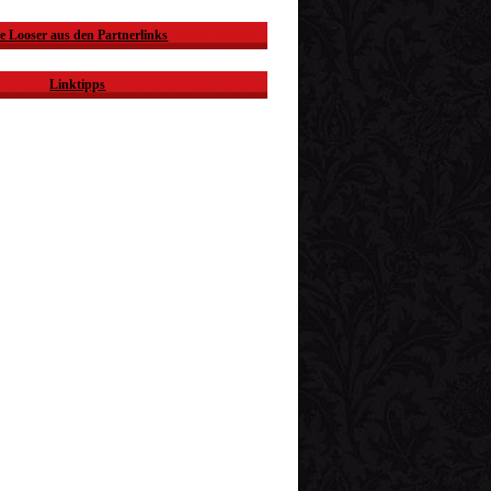
e Looser aus den Partnerlinks
Linktipps