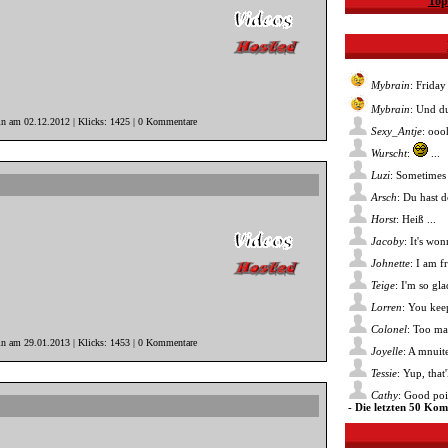
Top
Mybrain
: Friday
Mybrain
: Und du
in am 02.12.2012 | Klicks: 1425 | 0 Kommentare
Sexy_Antje
: ooo
Wurscht
:
...
Luzi
: Sometimes 
Arsch
: Du hast 
Horst
: Heiß ...
Jacoby
: It's wo
Johnette
: I am f
Teige
: I'm so gl
Lorren
: You kee
Colonel
: Too ma
in am 29.01.2013 | Klicks: 1453 | 0 Kommentare
Joyelle
: A mnuite
Tessie
: Yup, that
Cathy
: Good poin
- Die letzten 50 Ko