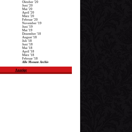
Oktober '20
Juni '20
Mai '20
April '20
März '20
Februar '20
November '19
Juni '19
Mai '19
Dezember '18
August '18
Juli '18
Juni '18
Mai '18
April '18
März '18
Februar '18
Alle Monate Archiv
Anzeige