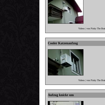
Videos | von Pinky The Bra
Cooler Katzenaufzug
Videos | von Pinky The Bra
Aufzug knickt um