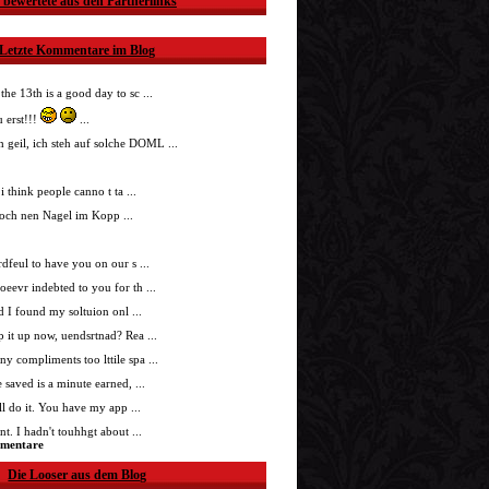
 bewertete aus den Partnerlinks
Letzte Kommentare im Blog
 the 13th is a good day to sc ...
 erst!!!
...
h geil, ich steh auf solche DOML ...
i think people canno t ta ...
doch nen Nagel im Kopp ...
nrdfeul to have you on our s ...
roeevr indebted to you for th ...
ad I found my soltuion onl ...
p it up now, uendsrtnad? Rea ...
ny compliments too lttile spa ...
 saved is a minute earned, ...
'll do it. You have my app ...
t. I hadn't touhhgt about ...
mmentare
Die Looser aus dem Blog