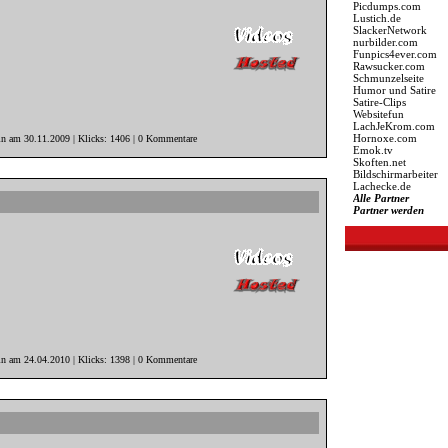
Picdumps.com
Lustich.de
SlackerNetwork
nurbilder.com
Funpics4ever.com
Rawsucker.com
Schmunzelseite
Humor und Satire
Satire-Clips
Websitefun
LachJeKrom.com
Hornoxe.com
in am 30.11.2009 | Klicks: 1406 | 0 Kommentare
Emok.tv
Skoften.net
Bildschirmarbeiter
Lachecke.de
Alle Partner
Partner werden
in am 24.04.2010 | Klicks: 1398 | 0 Kommentare