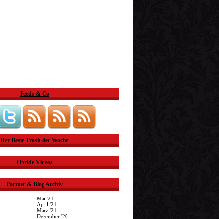
Feeds & Co
Der Beste Trash der Woche
Onride Videos
Partner & Blog Archiv
Mai '21
April '21
März '21
Dezember '20