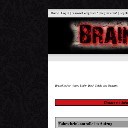
Home
|
Login
|
Passwort vergessen?
|
Registrieren!
|
Regel
BrainFlasher Videos Bilder Trash Spiele und Nonsens
Einträge mit
Aufz
Fahrscheinkontrolle im Aufzug