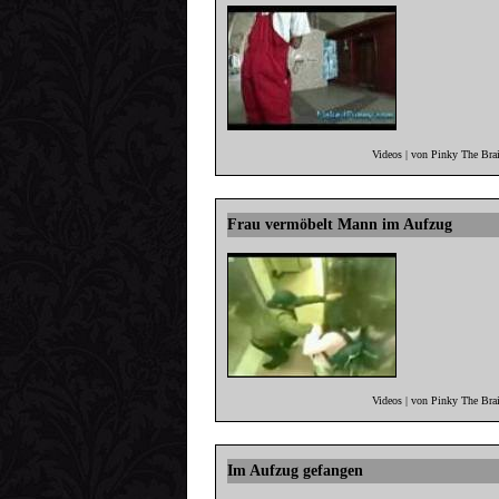
Videos | von Pinky The Bra
Frau vermöbelt Mann im Aufzug
Videos | von Pinky The Bra
Im Aufzug gefangen