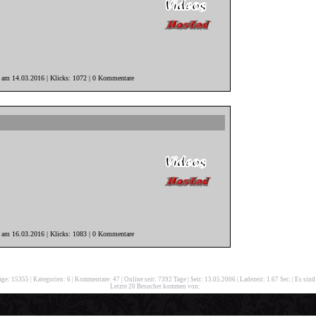
r am 14.03.2016 | Klicks: 1072 | 0 Kommentare
r am 16.03.2016 | Klicks: 1083 | 0 Kommentare
äge: 15355
|
Kategorien: 6
|
Kommentare: 47
|
Online seit: 7392 Tage
|
Seit: 13.05.2006
|
Ladezeit: 1.67 Sec.
|
Es sind
Letzte 20 Besucher kommen von: