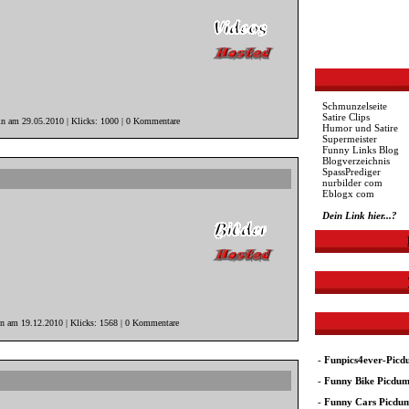
Schmunzelseite
Satire Clips
in am 29.05.2010 | Klicks: 1000 | 0 Kommentare
Humor und Satire
Supermeister
Funny Links Blog
Blogverzeichnis
SpassPrediger
nurbilder com
Eblogx com
Dein Link hier...?
in am 19.12.2010 | Klicks: 1568 | 0 Kommentare
-
Funpics4ever-Pic
-
Funny Bike Picdu
-
Funny Cars Picdu