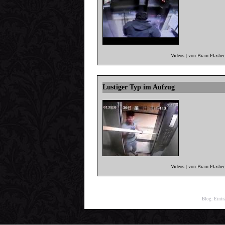
Videos | von Brain Flashe
Lustiger Typ im Aufzug
Videos | von Brain Flashe
Blog:
Eintr