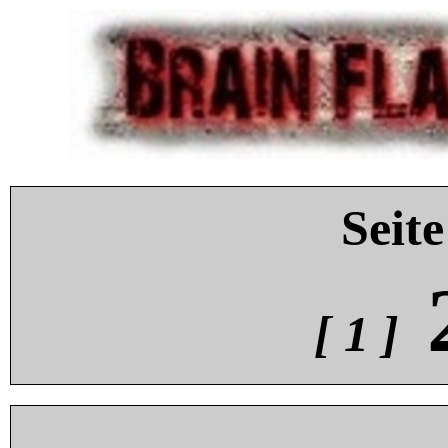
Seite
[ 1 ]