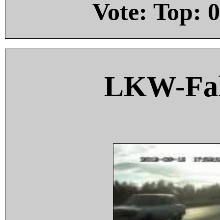
Vote: Top:
0
LKW-Fah