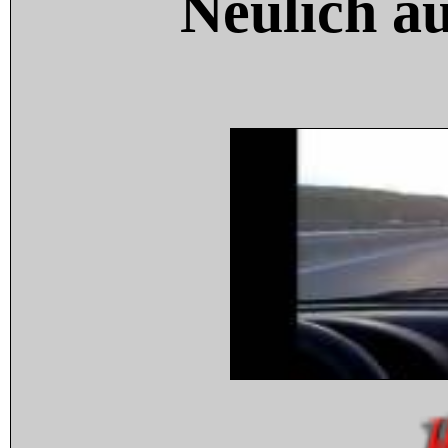
Neulich a