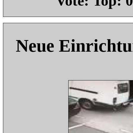
Vote: Top:
0
Neue Einricht