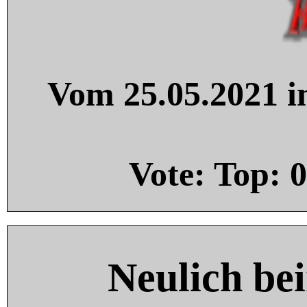
Vom 25.05.2021 in
Vote: Top:
0
Neulich be