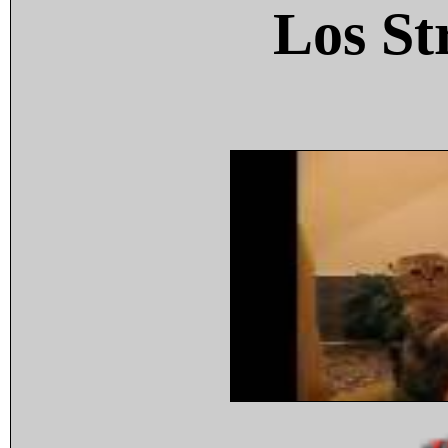
Los St