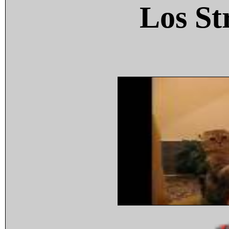
Los St