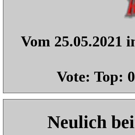
Vom 25.05.2021 in
Vote: Top:
0
Neulich be