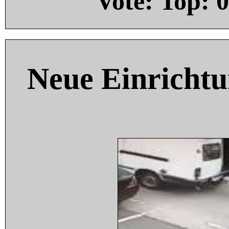
Vote: Top:
0
Neue Einricht