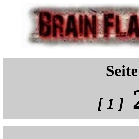
Seite
[ 1 ]