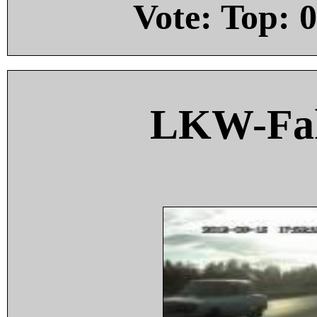
Vote: Top:
0
LKW-Fah