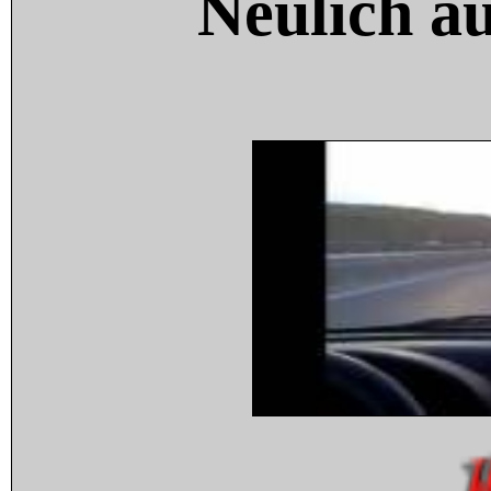
Neulich a