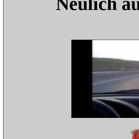
Neulich a