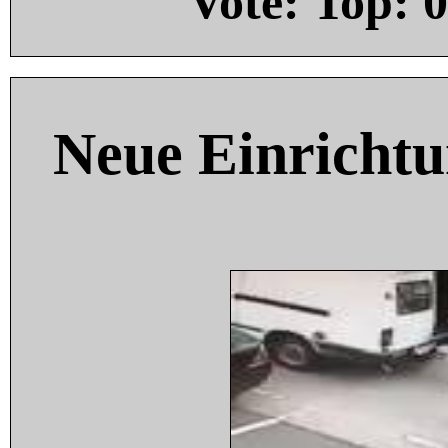
Vote: Top:
0
Neue Einricht