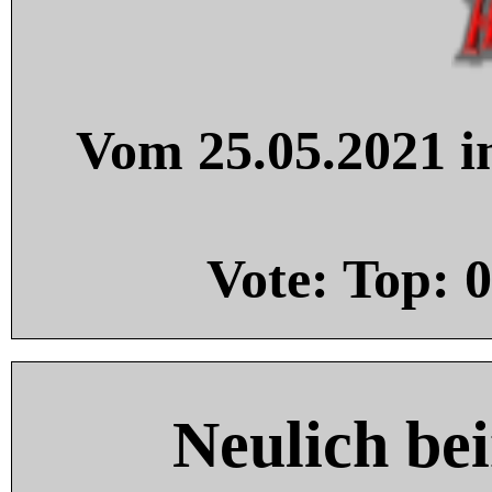
Vom 25.05.2021 in
Vote: Top:
0
Neulich be