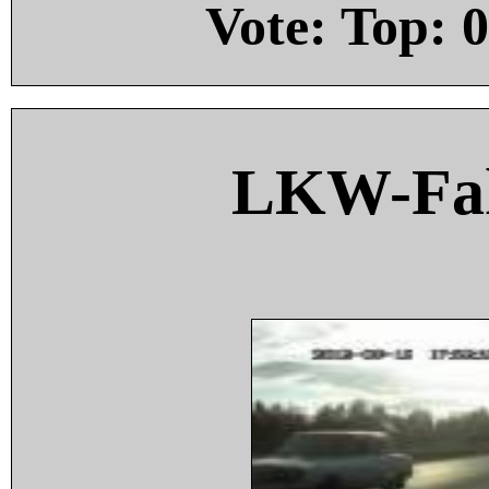
Vote: Top:
0
LKW-Fah