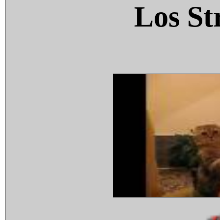
Los St