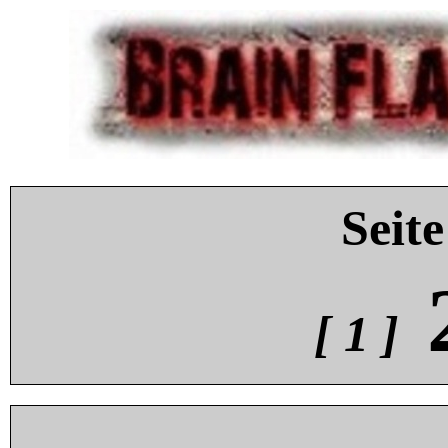
Seite
[ 1 ]