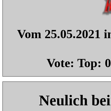
Vom 25.05.2021 in
Vote: Top:
0
Neulich be