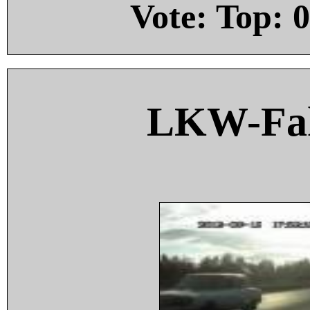
Vote: Top:
0
LKW-Fah