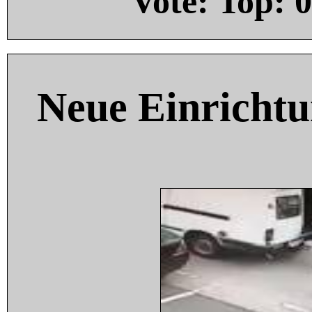
Vote: Top:
0
Neue Einricht