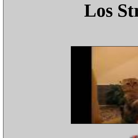
Los St