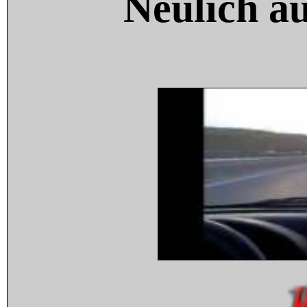
Neulich a