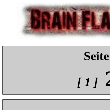
Seite
[ 1 ]