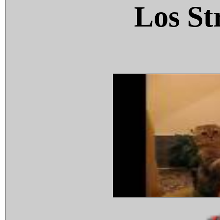
Los St