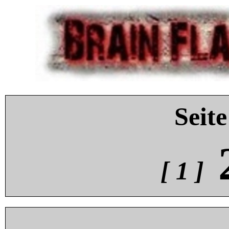
Seite
[ 1 ]