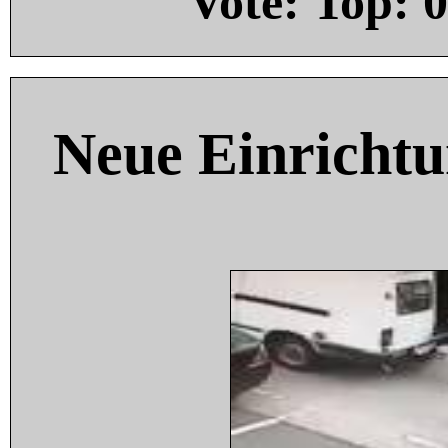
Vote: Top:
0
Neue Einricht