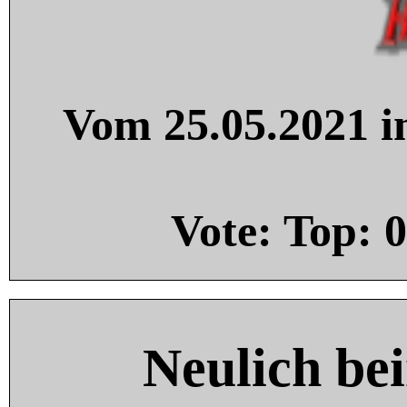
Vom 25.05.2021 in
Vote: Top:
0
Neulich be