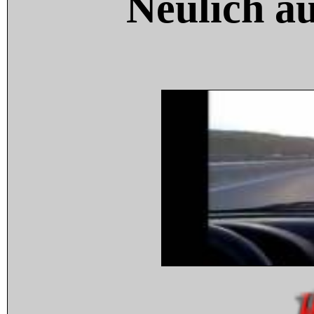
Neulich a