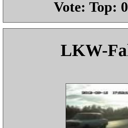
Vote: Top:
0
LKW-Fah