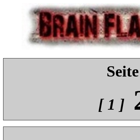
Seite
[ 1 ]