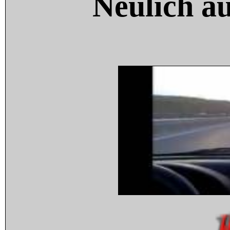
Neulich a