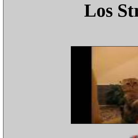
Los St