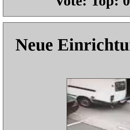
Vote: Top:
0
Neue Einricht