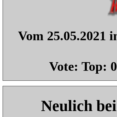
Vom 25.05.2021 in
Vote: Top:
0
Neulich be