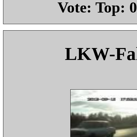
Vote: Top:
0
LKW-Fah