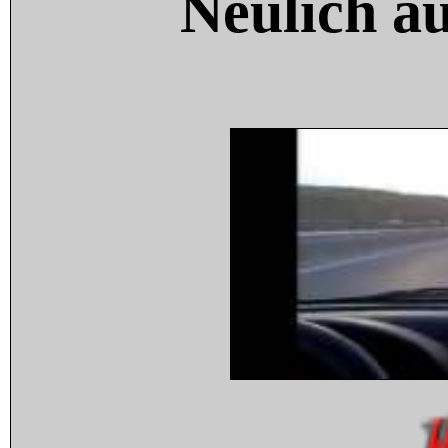
Neulich a