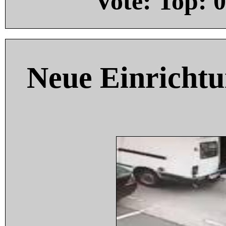
Vote: Top:
0
Neue Einricht