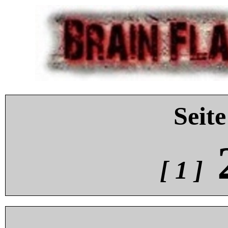
Seite
[ 1 ]