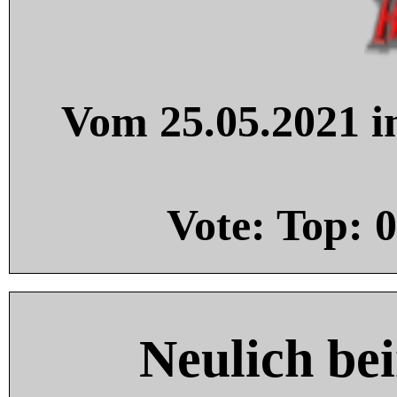
Vom 25.05.2021 in
Vote: Top:
0
Neulich be