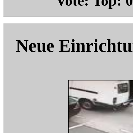
Vote: Top:
0
Neue Einricht