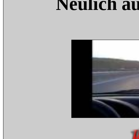
Neulich a