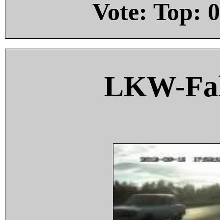
Vote: Top:
0
LKW-Fah