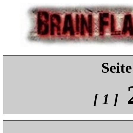
Seite
[ 1 ]