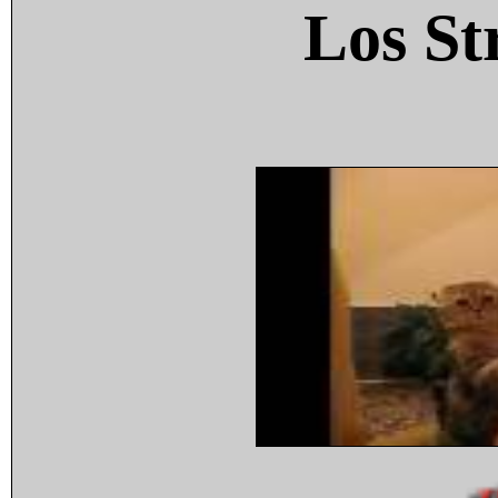
Los St