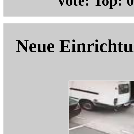
Vote: Top:
0
Neue Einricht