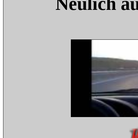
Neulich a