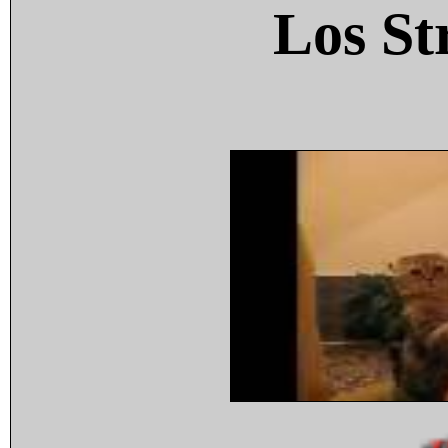
Los St