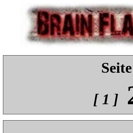
Seite
[ 1 ]