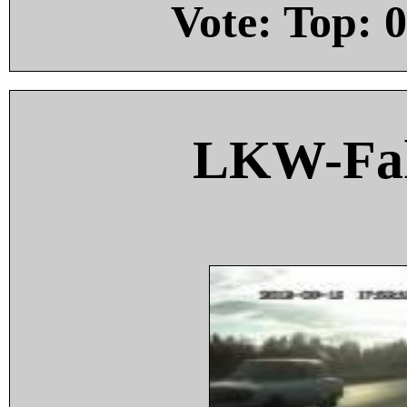
Vote: Top:
0
LKW-Fah