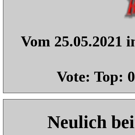
Vom 25.05.2021 in
Vote: Top:
0
Neulich be