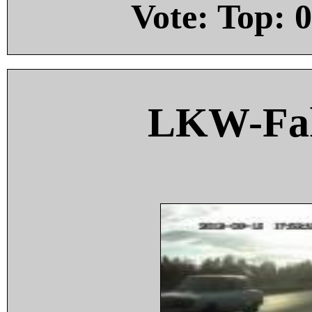
Vote: Top:
0
LKW-Fah