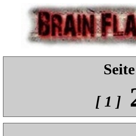
Seite
[ 1 ]