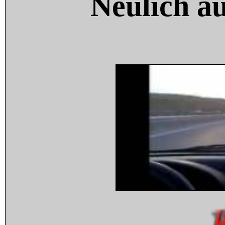
Neulich a