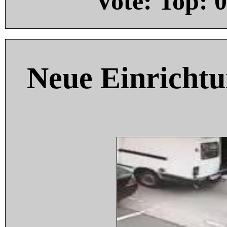
Vote: Top:
0
Neue Einricht