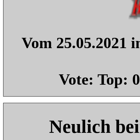
Vom 25.05.2021 in
Vote: Top:
0
Neulich be