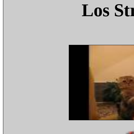
Los St