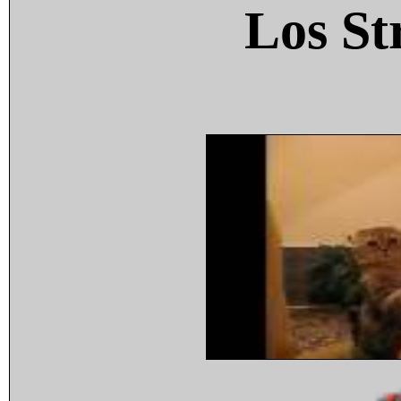
Los St