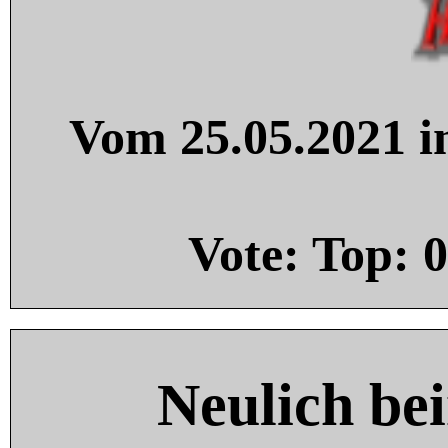
Vom 25.05.2021 in
Vote: Top:
0
Neulich be