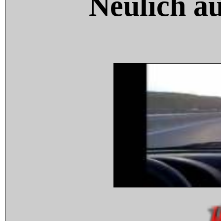
Neulich a