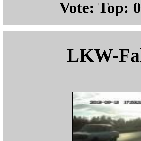
Vote: Top:
0
LKW-Fah