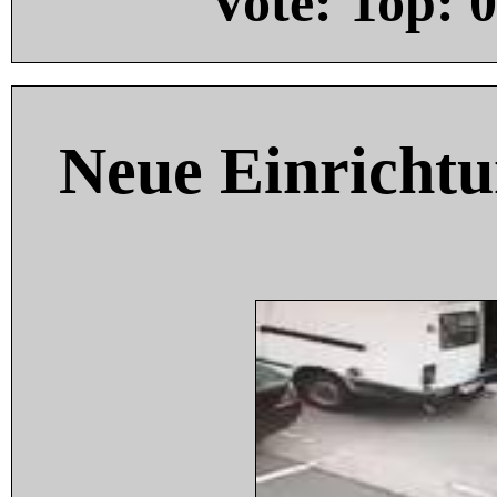
Vote: Top:
0
Neue Einricht