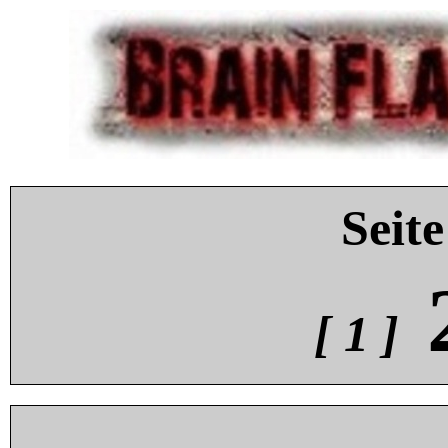
Seite
[ 1 ]