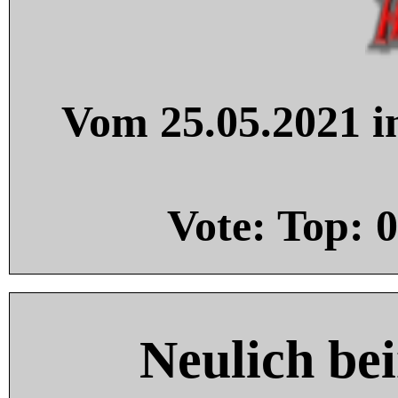
Vom 25.05.2021 in
Vote: Top:
0
Neulich be