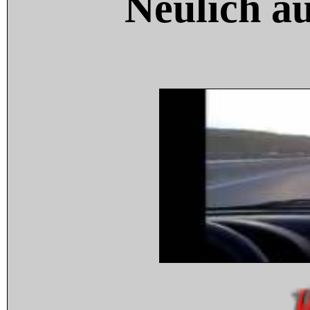
Neulich a