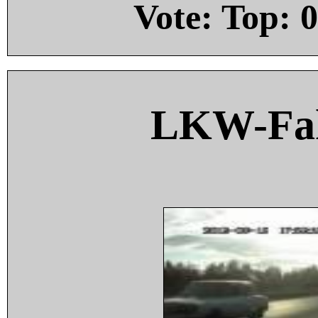
Vote: Top:
0
LKW-Fah