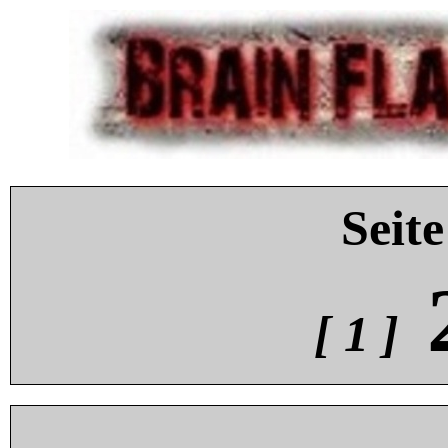
Seite
[ 1 ]