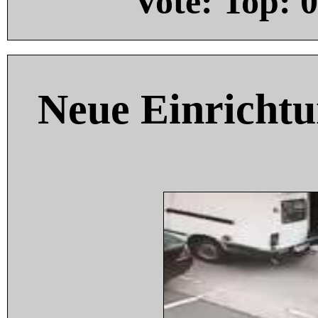
Vote: Top:
0
Neue Einricht