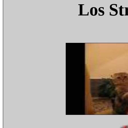
Los St