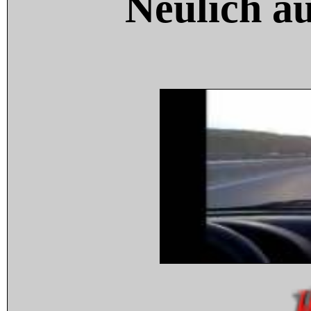
Neulich a