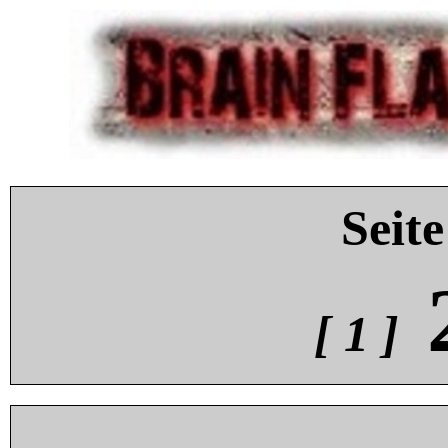
Seite
[ 1 ]