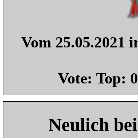
Vom 25.05.2021 in
Vote: Top:
0
Neulich be