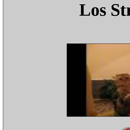
Los St