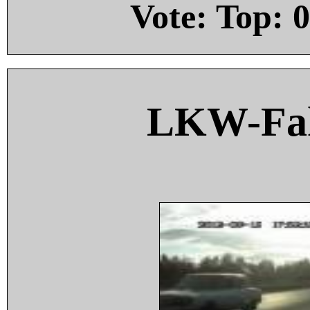
Vote: Top:
0
LKW-Fah