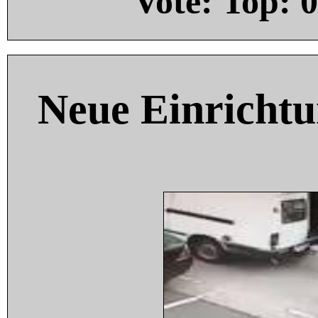
Vote: Top:
0
Neue Einricht