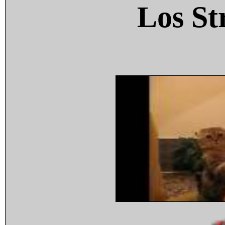
Los St