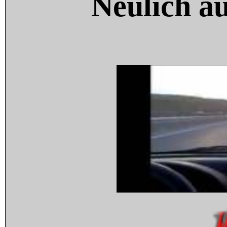
Neulich a