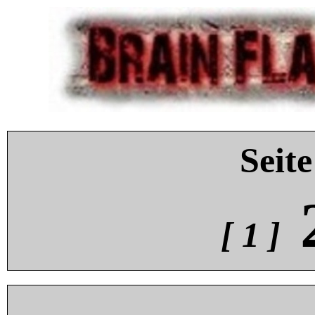
Seite
[ 1 ]