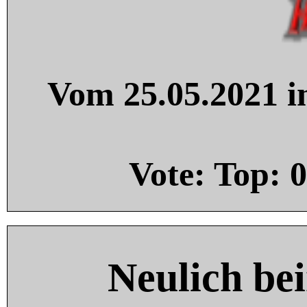
Vom 25.05.2021 in
Vote: Top:
0
Neulich be