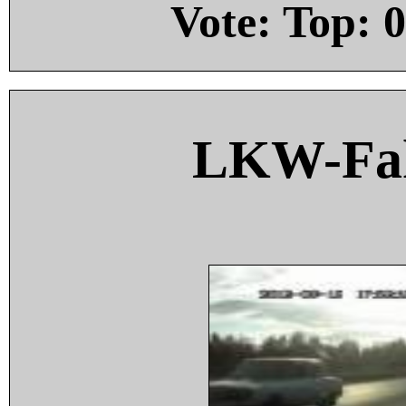
Vote: Top:
0
LKW-Fah