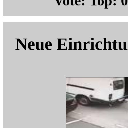
Vote: Top:
0
Neue Einricht